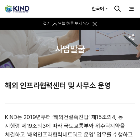
한국어
접기
오늘 하루 보지 않기
사업발굴
해외 인프라협력센터 및 사무소 운영
KIND는 2019년부터 ‘해외건설촉진법’ 제15조의4, 동
시행령 제19조의3에 따라 국토교통부와 위수탁계약을
체결하고 ‘해외인프라협력네트워크 운영’ 업무를 수행하고