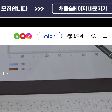
상담문의
한국어
부처 및
ESG 경영전략
인사·채용비리
관기관
신고
관리
ESG 추진체계
니다
외기관
안심변호사
ESG 경영 선언문
익명제보시스템
구기관
1단계
(부패알리오)
환경경영방침
계자료
2단계
청탁금지법
고객서비스헌장
위반신고
ESG 추진실적
부패방지법
프라해외수출지원펀드
의견수렴
위반신고