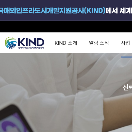
KIND 소개
알림·소식
사업
지원공고
국가별 PPP
공사개요
해외 인프라협력센터 및
진출가이드
운영
지원사업
설립목적
신
PPP 동향 및
해외 PPP동향 · 정책 
중소·중견기업 지원
연혁
진출전략
정책사업
비전 및 미션
해외진출 지원
사업분야
해외인프라도시개발
맞춤형 지원상담
사업모델
타당성조사(F/S)
제안서작성