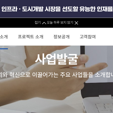
접기
오늘 하루 보지 않기
 소개
프로젝트 소개
정보공개
고객참여
사업발굴
 사무소
경영진 소개
KIND 소식
전체사업
팀코리아 구성 및 사업제안
경영공시
윤리헌장
직접투자
정부
유
조직도 및 연락처
보도자료
직접투자사업
금융자문
기타
인권경영헌장
정책펀드 
뢰와 혁신으로 이끌어가는 주요 사업들을 소개합
분석
국
글로벌 네트워크
뉴스레터
정책펀드사업
실천서약
연
PIS 
브로슈어 · 리플렛
F/S 지원사업
이행지침
통
PIS 
홍보영상
KCN 및 EIPP 사업
인권경영 게시판
사업
GIF
카드뉴스
녹색인