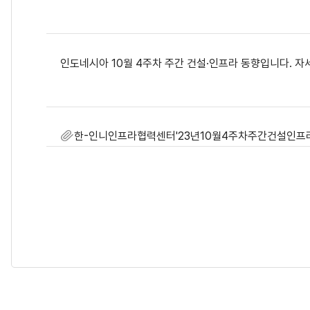
인도네시아 10월 4주차 주간 건설·인프라 동향입니다. 
한-인니인프라협력센터'23년10월4주차주간건설인프라