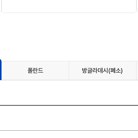
폴란드
방글라데시
(폐소)