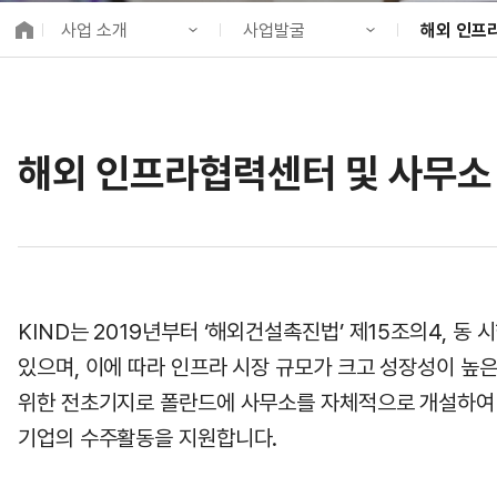
K-City Network
사업 소개
사업발굴
해외 인프
EIPP
국제감축사업 타당
KIND 소개
기업 지원
해외 인프라
알림·소식
사업발굴
해외 PPP동
국제협력
해외 인프라협력센터 및 사무소
사업 소개
사업개발
정책사업
프로젝트 소개
금융지원
국제협력
정보공개
투자승인사업관리
고객참여
KIND는 2019년부터 ‘해외건설촉진법’ 제15조의4,
있으며, 이에 따라 인프라 시장 규모가 크고 성장성이 높
위한 전초기지로 폴란드에 사무소를 자체적으로 개설하여 
기업의 수주활동을 지원합니다.