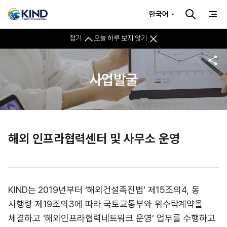
한국어
접기
오늘 하루 보지 않기
사업발굴
해외 인프라협력센터 및 사무소 운영
KIND는 2019년부터 ‘해외건설촉진법’ 제15조의4, 동
시행령 제19조의3에 따라 국토교통부와 위수탁계약을
체결하고 ‘해외인프라협력네트워크 운영’ 업무를 수행하고