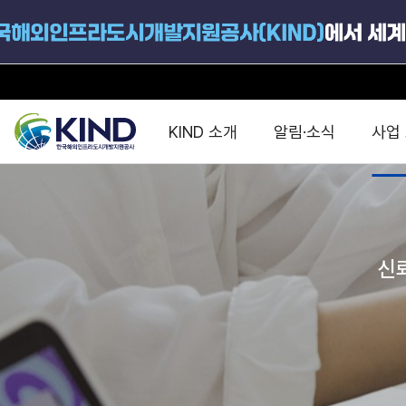
KIND 소개
알림·소식
사업
지원공고
국가별 PPP
공사개요
해외 인프라협력센터 및
진출가이드
운영
지원사업
설립목적
신
PPP 동향 및
해외 PPP동향 · 정책 
중소·중견기업 지원
연혁
진출전략
정책사업
비전 및 미션
해외진출 지원
사업분야
해외인프라도시개발
맞춤형 지원상담
사업모델
타당성조사(F/S)
제안서작성