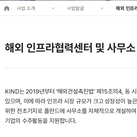
K-City Network
사업 소개
사업발굴
해외 인프
EIPP
국제감축사업 타당
KIND 소개
기업 지원
해외 인프라
알림·소식
사업발굴
해외 PPP동
국제협력
해외 인프라협력센터 및 사무소
사업 소개
사업개발
정책사업
프로젝트 소개
금융지원
국제협력
정보공개
투자승인사업관리
고객참여
KIND는 2019년부터 ‘해외건설촉진법’ 제15조의4,
있으며, 이에 따라 인프라 시장 규모가 크고 성장성이 높
위한 전초기지로 폴란드에 사무소를 자체적으로 개설하여 
기업의 수주활동을 지원합니다.