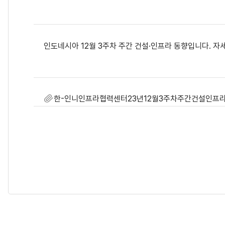
인도네시아 12월 3주차 주간 건설·인프라 동향입니다. 
한-인니인프라협력센터23년12월3주차주간건설인프라동