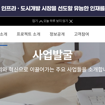
접기
오늘 하루 보지 않기
 소개
프로젝트 소개
정보공개
고객참여
사업발굴
 사무소
경영진 소개
KIND 소식
전체사업
팀코리아 구성 및 사업제안
경영공시
윤리헌장
직접투자
정부
유
조직도 및 연락처
보도자료
직접투자사업
금융자문
기타
인권경영헌장
정책펀드 
뢰와 혁신으로 이끌어가는 주요 사업들을 소개합
분석
국
글로벌 네트워크
뉴스레터
정책펀드사업
실천서약
연
PIS 
브로슈어 · 리플렛
F/S 지원사업
이행지침
통
PIS 
홍보영상
KCN 및 EIPP 사업
인권경영 게시판
사업
GIF
카드뉴스
녹색인