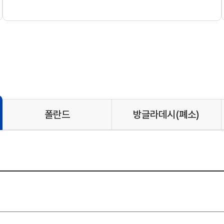
폴란드
방글라데시
(폐소)