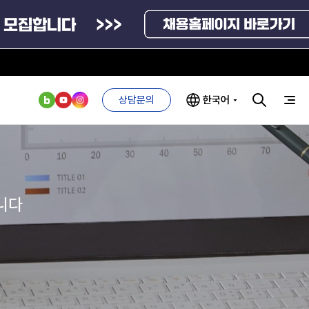
상담문의
한국어
부처 및
ESG 경영전략
인사·채용비리
관기관
신고
관리
ESG 추진체계
니다
외기관
안심변호사
ESG 경영 선언문
익명제보시스템
구기관
1단계
(부패알리오)
환경경영방침
계자료
2단계
청탁금지법
고객서비스헌장
위반신고
ESG 추진실적
부패방지법
프라해외수출지원펀드
의견수렴
위반신고