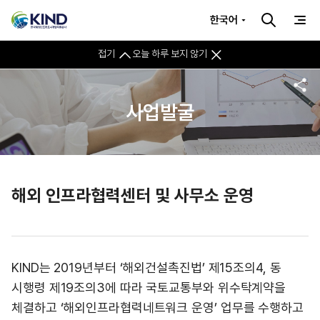
한국어
접기
오늘 하루 보지 않기
사업발굴
해외 인프라협력센터 및 사무소 운영
KIND는 2019년부터 ‘해외건설촉진법’ 제15조의4, 동
시행령 제19조의3에 따라 국토교통부와 위수탁계약을
체결하고 ‘해외인프라협력네트워크 운영’ 업무를 수행하고