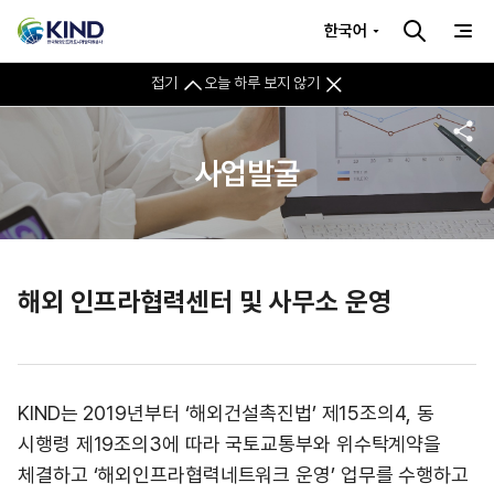
한국어
접기
오늘 하루 보지 않기
사업발굴
해외 인프라협력센터 및 사무소 운영
KIND는 2019년부터 ‘해외건설촉진법’ 제15조의4, 동
시행령 제19조의3에 따라 국토교통부와 위수탁계약을
체결하고 ‘해외인프라협력네트워크 운영’ 업무를 수행하고