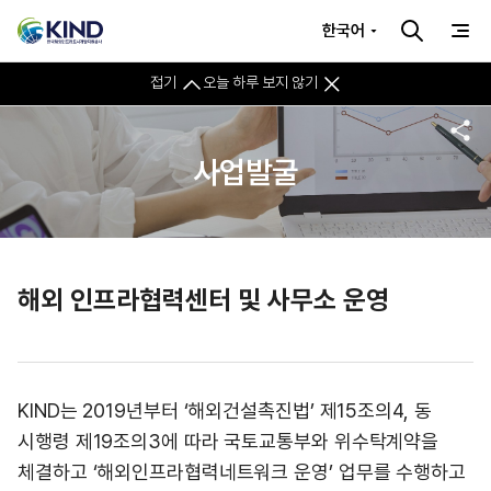
한국어
접기
오늘 하루 보지 않기
사업발굴
해외 인프라협력센터 및 사무소 운영
KIND는 2019년부터 ‘해외건설촉진법’ 제15조의4, 동
시행령 제19조의3에 따라 국토교통부와 위수탁계약을
체결하고 ‘해외인프라협력네트워크 운영’ 업무를 수행하고