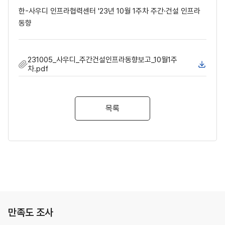
한-사우디 인프라협력센터 '23년 10월 1주차 주간·건설 인프라
동향
231005_사우디_주간건설인프라동향보고_10월1주
차.pdf
목록
만족도 조사