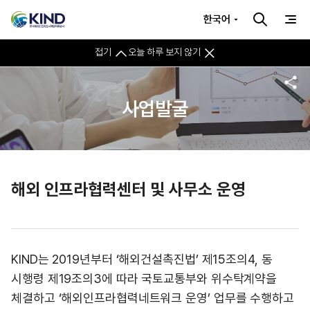
한국어
접기
오늘 하루 보지 않기
사업발굴
해외 인프라협력센터 및 사무소 운영
KIND는 2019년부터 ‘해외건설촉진법’ 제15조의4, 동
시행령 제19조의3에 따라 국토교통부와 위수탁계약을
체결하고 ‘해외인프라협력네트워크 운영’ 업무를 수행하고