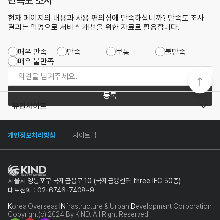
만족도 조사
현재 페이지의 내용과 사용 편의성에 만족하십니까? 만족도 조사
결과는 익명으로 서비스 개선을 위한 자료로 활용합니다.
매우 만족
만족
보통
불만족
매우 불만족
등록
유관사이트
개인정보처리방침
사이트맵
서울시 영등포구 국제금융로 10 (국제금융센터 three IFC 50층)
대표전화 : 02-6746-7408~9
K
orea Overseas
IN
frastructure & Urban
D
evelopment Corporation
Copyright(c) 2024 By KIND. All Right Reserved.