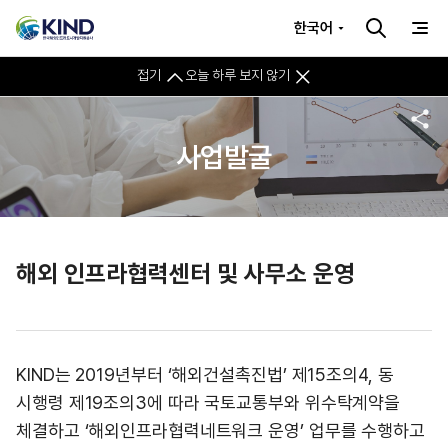
한국어
접기
오늘 하루 보지 않기
사업발굴
해외 인프라협력센터 및 사무소 운영
KIND는 2019년부터 ‘해외건설촉진법’ 제15조의4, 동
시행령 제19조의3에 따라 국토교통부와 위수탁계약을
체결하고 ‘해외인프라협력네트워크 운영’ 업무를 수행하고