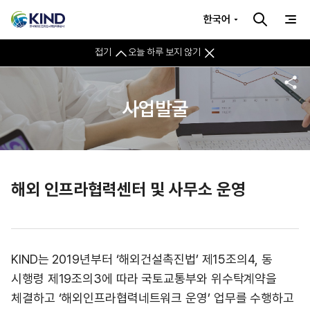
한국어
접기
오늘 하루 보지 않기
사업발굴
해외 인프라협력센터 및 사무소 운영
KIND는 2019년부터 ‘해외건설촉진법’ 제15조의4, 동
시행령 제19조의3에 따라 국토교통부와 위수탁계약을
체결하고 ‘해외인프라협력네트워크 운영’ 업무를 수행하고