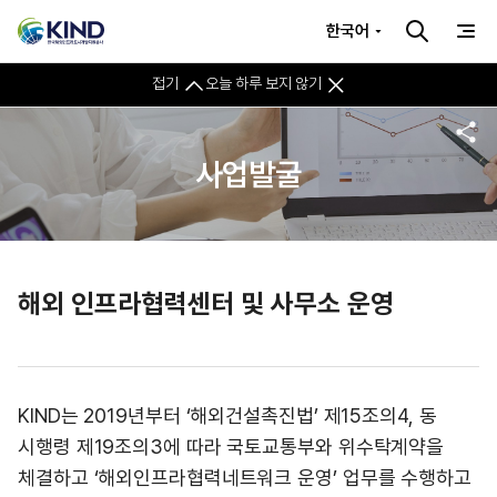
한국어
접기
오늘 하루 보지 않기
사업발굴
해외 인프라협력센터 및 사무소 운영
KIND는 2019년부터 ‘해외건설촉진법’ 제15조의4, 동
시행령 제19조의3에 따라 국토교통부와 위수탁계약을
체결하고 ‘해외인프라협력네트워크 운영’ 업무를 수행하고