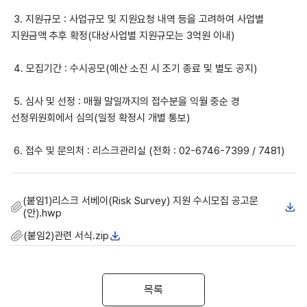
3.
지원규모
:
사업규모 및 지원요청 내역 등을 고려하여 사업별
지원금액 추후 확정
(
대상사업별 지원규모는
3
억원 이내
)
4.
모집기간
:
수시공모
(
예산 소진 시 조기 종료 및 별도 공지
)
5.
심사 및 선정
:
매월 말일까지의 접수분을 익월 중순 경
선정위원회에서 심의
(
일정 확정시 개별 통보
)
6.
접수 및 문의처
:
리스크관리실
(
전화
: 02-6746-7399 / 7481)
(붙임1)리스크 서베이(Risk Survey) 지원 수시모집 공고문
(안).hwp
(붙임2)관련 서식.zip
목록