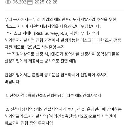
96,202
2025-02-28
우리 공사에서는 우리 기업의 해외인프라도시개발사업 추진을 위한
리스크 서베이 지원
*
대상사업을 다음과 같이 모집합니다
.
*
리스크 서베이
(Risk Survey, R/S)
지원
:
우리기업의
해외투자개발사업 진행 과정에서 발생가능한 리스크에 대한 조사
·
검증
지원 제도로
, ‘25
년도 시범운영 추진
**
지원대상으로 선정 시
, KIND
가 용역사를 선정하여 용역성과물을
신청기업에게 제공하는 방식으로 진행 예정
관심기업에서는 붙임의 공고문을 참조하시어 신청하여 주시기
바랍니다
.
1.
신청자격
:
해외건설촉진법령상에 따른 해외건설사업자
2.
신청대상사업
:
해외건설사업자가 투자
,
건설
,
운영관리에 참여하는
해외인프라
‧
도시개발사업
(「
해외건설촉진법
」
제
2
조
)
으로서 사업권이
확보되어 진행 중인 투자사업