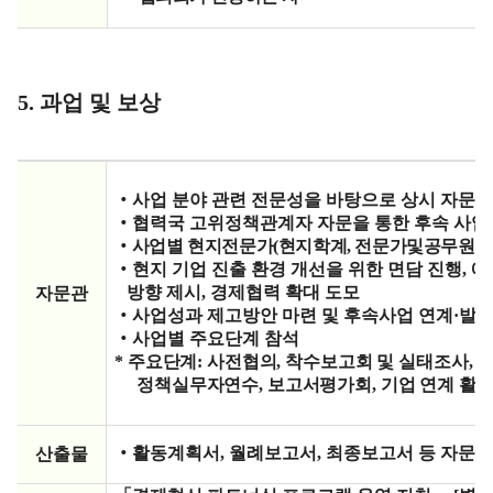
5.
과업 및 보상
‧
사업 분야 관련 전문성을 바탕으로 상시 자문 
‧
협력국 고위정책관계자 자문을 통한 후속 사업 
‧
사업별 현지전문가(현지학계, 전문가및공무원으
‧
현지 기업 진출 환경 개선을 위한 면담 진행
,
애
방향 제시
,
경제협력 확대 도모
자문관
‧
사업성과 제고방안 마련 및 후속사업 연계
·
발굴
‧
사업별 주요단계 참석
*
주요단계: 사전협의, 착수보고회 및 실태조사, 
정책실무자연수, 보고서평가회, 기업 연계 활동
‧
활동계획서
,
월례보고서
,
최종보고서 등 자문
산출물