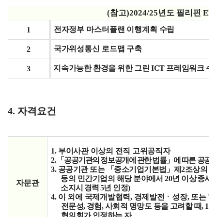
(
참고
)2024/25
년도 필리핀
EI
전자정부 마스터플랜 이행계획 수립
1
국가위성통신 로드맵 구축
2
지속가능한 환경을 위한 그린 ICT 프레임워크 수
3
4.
자격요건
1. 부이사관 이상의 전직 고위공직자
2. 「공
공기관의 정보공개에 관한 법률」에 따른 공공기
3.
공공기관 또는 「중소기업기본법」제2조상의 중
등의 민간기업의 해당 분야에서 20년 이
상 종사
자문관
소지시 경력 5년
인정)
4. 이 외에 국제개발협력, 경제발전ㆍ성장, 또는
전문성, 경험, 사회적 명망도 등을 고려할 때, 1
협의회가 인정하는 자