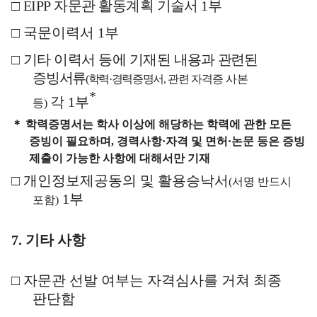
□
EIPP 자문관 활동계획 기술서 1부
□
국문이력서
1
부
□
기타 이력서 등에 기재된 내용과
관련된
증빙서류
(학력·경력증명서,
관련 자격증
사본
*
각
1
부
등
)
＊
학력증명서는 학사 이상에 해당하는 학력에 관한 모든
증빙이 필요하며
,
경력사항
·
자격 및 면허
·
논문 등은 증빙
제출이 가능한 사항에 대해서만 기재
□
개인정보제공동의 및 활용승낙서
(
서명 반드시
1
부
포함
)
7.
기타 사항
□
자문관 선발 여부는 자격심사를 거쳐 최종
판단함