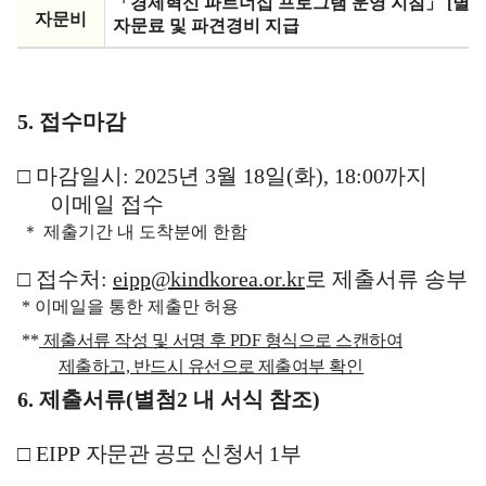
「
경제혁신 파트너십 프로그램 운영 지침
」 [
별
자문비
자문료 및 파견경비 지급
5.
접수마감
□
마감일시
: 2025
년
3
월
18
일
(
화
), 18:00
까지
이메일 접수
＊
제출기간 내 도착분에 한함
□
접수처
:
eipp@kindkorea.or.kr
로 제출서류 송부
*
이메일을 통한 제출만 허용
**
제출서류 작성 및 서명 후 PDF 형식으로 스캔하여
제출하고, 반드시 유선으로 제출여부
확인
6.
제출서류
(
별첨
2
내 서식 참조
)
□
EIPP
자문관 공모 신청서 1부