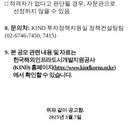
□
적격자가 없다고 판단될 경우
,
자문관으로
선정하지 않을 수 있음
8.
문의처
:
KIND
투자정책지원실 정책컨설팅팀
(02-6746-7450, 7415)
9.
본 공모 관련 내용 및 자료는
한국해외인프라도시개발지원공사
(KIND)
홈페이지
(
http://www.kindkorea.or.kr
)
에서 확인할 수 있습니다
.
위와 같이 공고함
.
2025
년
3
월
7
일