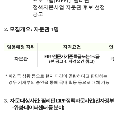
프로그램
(EIPP)」
필리핀
정책자문사업 자문관 후보 선정
공고
2.
모집개요
:
자문관
1
명
임용예정 직위
자격요건
인원
EIPP 전문가 기준 특급 또는 1~2급
자문관
1
명
(
본 공고
4.
자격요건 참고
)
＊
파견국 상황 등으로 현지 파견이 곤란하다고 판단하는
경우 기재부의 승인을 통해 국내 활동 등으로 대체 가능
3.
자
문 대상사업: 필리핀 EIPP 정책자문사업(전자정부
·위성·데이터센터 등 분야)