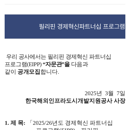
필리핀 경제혁신파트너십 프로그램(E
우리 공사에서는 필리핀 경제혁신 파트너십
프로그램
(EIPP)
“
자문관
”
을
다음과
같이
공개
모집
합니다
.
2025
년
3
월
7
일
한국해외인프라도시개발지원공사 사장
1.
제 목
:
「2025/26
년도 경제혁신 파트너십