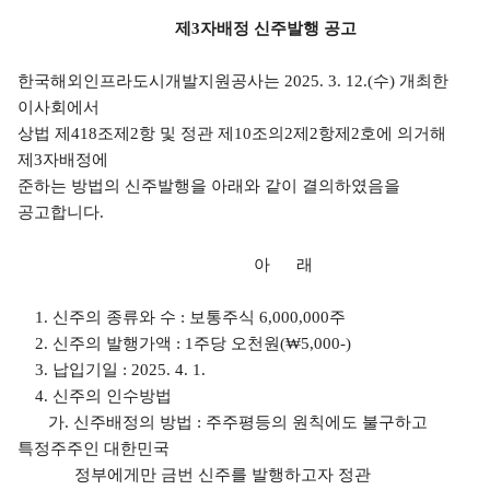
제
3
자배정 신주발행 공고
한국해외인프라도시개발지원공사는
2025. 3. 12.(
수
)
개최한
이사회에서
상법 제
418
조제
2
항 및 정관 제
10
조의
2
제
2
항제
2
호에 의거해
제
3
자배정에
준하는 방법의 신주발행을 아래와 같이 결의하였음을
공고합니다
.
아 래
1. 신주의 종류와 수
:
보통주식
6,000,000
주
2. 신주의 발행가액
: 1
주당 오천원
(₩5,000-)
3.
납입기일
: 2025. 4. 1.
4.
신주의 인수방법
가
.
신주배정의 방법
:
주주평등의 원칙에도 불구하고
특정주주인 대한민국
정부에게만 금번 신주를 발행하고자 정관