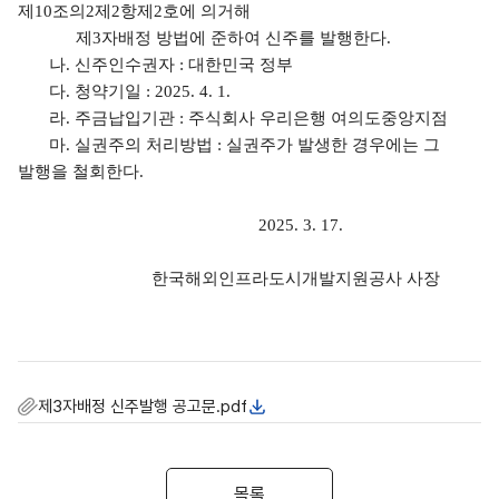
제
10
조의
2
제
2
항제
2
호에 의거해
제
3
자배정 방법에 준하여 신주를 발행한다
.
나
.
신주인수권자
:
대한민국 정부
다
.
청약기일
: 2025. 4. 1.
라
.
주금납입기관
:
주식회사 우리은행 여의도중앙지점
마
.
실권주의 처리방법
:
실권주가 발생한 경우에는 그
발행을 철회한다
.
2025. 3. 17.
한국해외인프라도시개발지원공사 사장
제3자배정 신주발행 공고문.pdf
목록