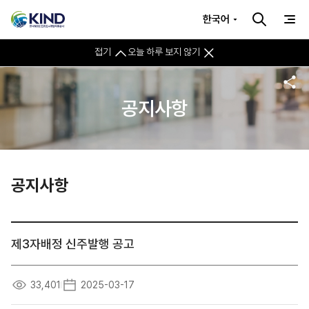
한국어
접기
오늘 하루 보지 않기
공지사항
공지사항
제3자배정 신주발행 공고
33,401
2025-03-17