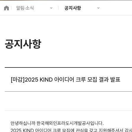
K-City Network
알림·소식
공지사항
EIPP
국제감축사업 타당
KIND 소개
공지사항
알림·소식
KIND 뉴스룸
국제협력
공지사항
사업 소개
채용정보
프로젝트 소개
정보공개
고객참여
[마감]2025 KIND 아이디어 크루 모집 결과 발표
안녕하십니까 한국해외인프라도시개발공사입니다.
2025 KIND 아이디어 크루 모집에 관심을 갖고 지원해주셔서 감