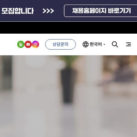
상담문의
한국어
부처 및
ESG 경영전략
인사·채용비리
관기관
신고
관리
ESG 추진체계
외기관
안심변호사
ESG 경영 선언문
익명제보시스템
구기관
1단계
(부패알리오)
환경경영방침
계자료
2단계
청탁금지법
고객서비스헌장
위반신고
ESG 추진실적
부패방지법
프라해외수출지원펀드
의견수렴
위반신고