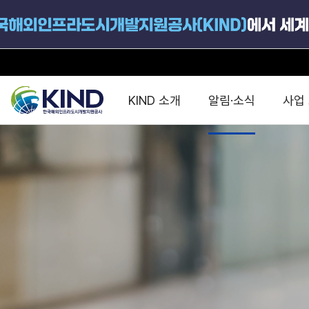
KIND 소개
알림·소식
사업
지원공고
국가별 PPP
공사개요
해외 인프라협력센터 및
진출가이드
운영
지원사업
설립목적
PPP 동향 및
해외 PPP동향 · 정책 
중소·중견기업 지원
연혁
진출전략
정책사업
비전 및 미션
해외진출 지원
사업분야
해외인프라도시개발
맞춤형 지원상담
사업모델
타당성조사(F/S)
제안서작성