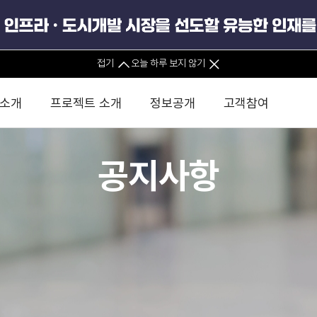
접기
오늘 하루 보지 않기
 소개
프로젝트 소개
정보공개
고객참여
공지사항
 사무소
경영진 소개
KIND 소식
전체사업
팀코리아 구성 및 사업제안
경영공시
윤리헌장
직접투자
정부
유
조직도 및 연락처
보도자료
직접투자사업
금융자문
기타
인권경영헌장
정책펀드 
분석
국
글로벌 네트워크
뉴스레터
정책펀드사업
실천서약
연
PIS 
브로슈어 · 리플렛
F/S 지원사업
이행지침
통
PIS 
홍보영상
KCN 및 EIPP 사업
인권경영 게시판
사업
GIF
카드뉴스
녹색인