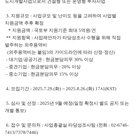
도시개발사업으로서 건설형 또는 운영형 투자사업
3.
지원규모
:
사업규모 및 난이도 등을 고려하여 사업별
지원금액 추후 확정
*
지원금액
:
국토부 지원기준 최대
5
억원
/
건
**
지원항목
:
사업제안자가 타당성조사 수행을 위해 직접
발주하는 외주용역비
(
외주용역비는 붙임
3
의 가이드라인에 따라 산정
·
정산
)
-
대기업
/
공공기관
:
현금분담의무
30%
이상
-
중견기업
:
현금분담의무
: 20%
이상
-
중소기업
:
현금분담의무
15%
이상
4.
모집기간
: 2025.7.29.(화) ~ 2025.8.26.(화) 17
시
(KST)
5.
심사 및 선정
: 2025
년
9
월 예정
(
일정 확정시 별도 공지 또는
개별 통보
)
6.
접수 및 문의처
:
사업총괄실 타당성조사팀
(
전화
: 02-6746-
7413/7378/7446)