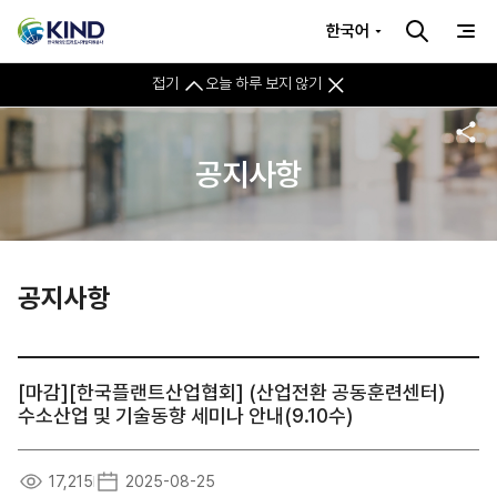
한국어
접기
오늘 하루 보지 않기
공지사항
공지사항
[마감][한국플랜트산업협회] (산업전환 공동훈련센터)
수소산업 및 기술동향 세미나 안내(9.10수)
17,215
2025-08-25