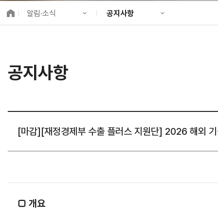
K-City Network
알림·소식
공지사항
EIPP
국제감축사업 타당
KIND 소개
공지사항
알림·소식
KIND 뉴스룸
국제협력
공지사항
사업 소개
채용정보
프로젝트 소개
정보공개
고객참여
[마감][재정경제부 수출 플러스 지원단] 2026 해외 기술
□
개요