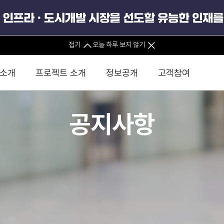
접기
오늘 하루 보지 않기
 소개
프로젝트 소개
정보공개
고객참여
공지사항
 사무소
경영진 소개
KIND 소식
전체사업
팀코리아 구성 및 사업제안
경영공시
윤리헌장
직접투자
정부
유
조직도 및 연락처
보도자료
직접투자사업
금융자문
기타
인권경영헌장
정책펀드 
분석
국
글로벌 네트워크
뉴스레터
정책펀드사업
실천서약
연
PIS 
브로슈어 · 리플렛
F/S 지원사업
이행지침
통
PIS 
홍보영상
KCN 및 EIPP 사업
인권경영 게시판
사업
GIF
카드뉴스
녹색인