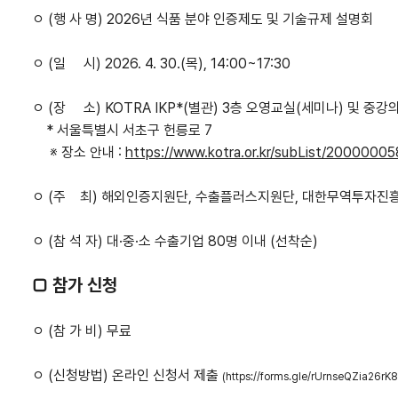
ㅇ
(
행 사 명
)
2026년 식품 분야 인증제도 및 기술규제 설명회
ㅇ
(
일 시
) 2026. 4. 30.(목), 14:00~17:30
ㅇ
(
장 소
) KOTRA IKP*(
별관
) 3
층 오영교실
(
세미나
)
및 중강
*
서울특별시 서초구 헌릉로
7
※
장소 안내
:
https://www.kotra.or.kr/subList/2000000
ㅇ
(
주 최
)
해외인증지원단, 수출플러스지원단, 대한무역투자진
ㅇ
(
참 석 자
)
대
·
중
·
소 수출기업
80
명 이내
(
선착순
)
□
참가 신청
ㅇ
(
참 가 비
)
무료
ㅇ
(
신청방법
)
온라인 신청서 제출
(
https://forms.gle/rUrnseQZia26rK