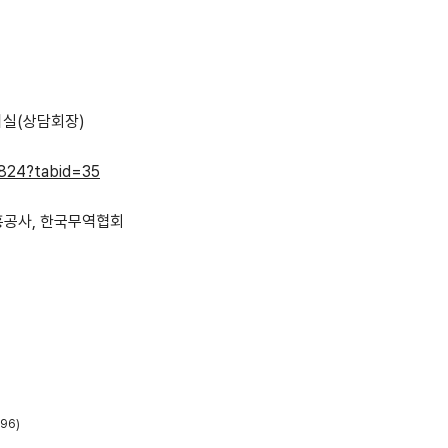
의실
(
상담회장
)
5824?tabid=35
흥공사, 한국무역협회
896
)