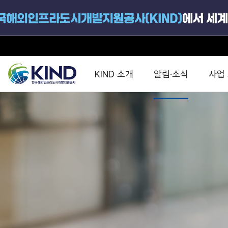
KIND 소개
알림·소식
사업
지원공고
국가별 PPP
공사개요
해외 인프라협력센터 및
진출가이드
운영
지원사업
설립목적
PPP 동향 및
해외 PPP동향 · 정책 
중소·중견기업 지원
연혁
진출전략
정책사업
비전 및 미션
해외진출 지원
사업분야
해외인프라도시개발
맞춤형 지원상담
사업모델
타당성조사(F/S)
제안서작성