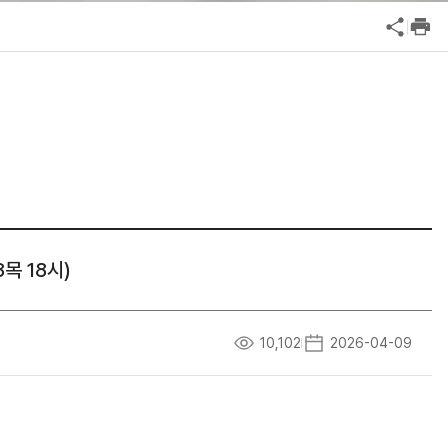
공익신고
기업성장응답센터
신고내역보기
목 18시)
10,102
2026-04-09