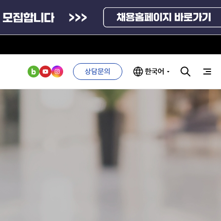
상담문의
한국어
부처 및
ESG 경영전략
인사·채용비리
관기관
신고
관리
ESG 추진체계
외기관
안심변호사
ESG 경영 선언문
익명제보시스템
구기관
1단계
(부패알리오)
환경경영방침
계자료
2단계
청탁금지법
고객서비스헌장
위반신고
ESG 추진실적
부패방지법
프라해외수출지원펀드
의견수렴
위반신고