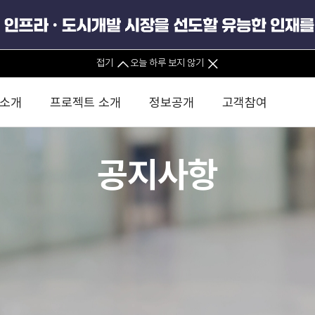
접기
오늘 하루 보지 않기
 소개
프로젝트 소개
정보공개
고객참여
공지사항
 사무소
경영진 소개
KIND 소식
전체사업
팀코리아 구성 및 사업제안
경영공시
윤리헌장
직접투자
정부
유
조직도 및 연락처
보도자료
직접투자사업
금융자문
기타
인권경영헌장
정책펀드 
분석
국
글로벌 네트워크
뉴스레터
정책펀드사업
실천서약
연
PIS 
브로슈어 · 리플렛
F/S 지원사업
이행지침
통
PIS 
홍보영상
KCN 및 EIPP 사업
인권경영 게시판
사업
GIF
카드뉴스
녹색인