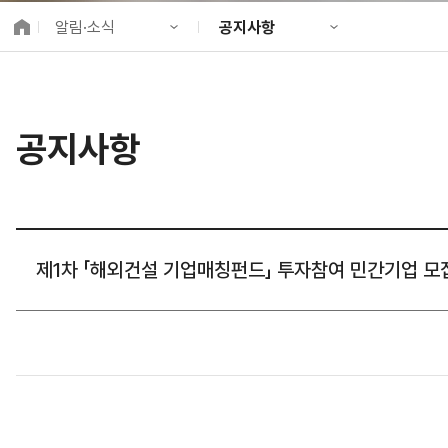
K-City Network
알림·소식
공지사항
EIPP
국제감축사업 타당
KIND 소개
공지사항
알림·소식
KIND 뉴스룸
국제협력
공지사항
사업 소개
채용정보
프로젝트 소개
정보공개
고객참여
제1차 「해외건설 기업매칭펀드」 투자참여 민간기업 