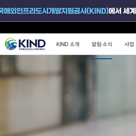
KIND 소개
알림·소식
사업
지원공고
국가별 PPP
공사개요
해외 인프라협력센터 및
진출가이드
운영
지원사업
설립목적
PPP 동향 및
해외 PPP동향 · 정책 
중소·중견기업 지원
연혁
진출전략
정책사업
비전 및 미션
해외진출 지원
사업분야
해외인프라도시개발
맞춤형 지원상담
사업모델
타당성조사(F/S)
제안서작성