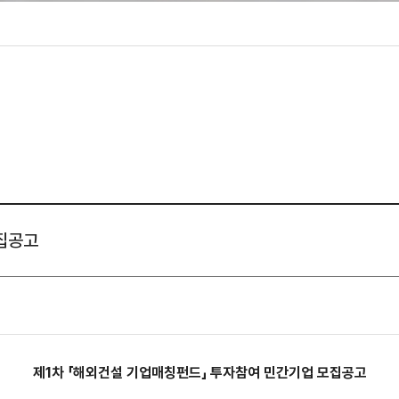
성조사
모집공고
제1차 「해외건설 기업매칭펀드」 투자참여 민간기업 모집공고