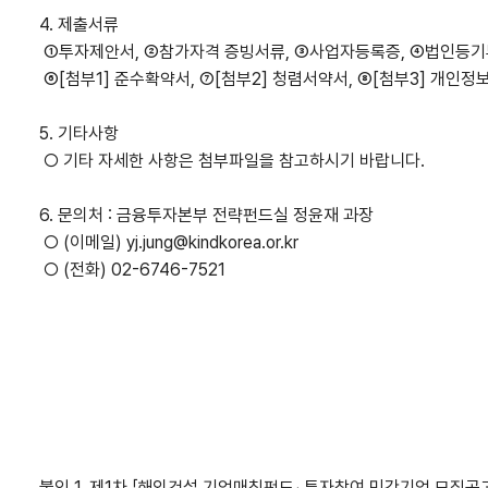
4. 제출서류
①투자제안서, ②참가자격 증빙서류, ③사업자등록증, ④법인등기
⑥[첨부1] 준수확약서, ⑦[첨부2] 청렴서약서, ⑧[첨부3] 개인정
5. 기타사항
○ 기타 자세한 사항은 첨부파일을 참고하시기 바랍니다.
6. 문의처 : 금융투자본부 전략펀드실 정윤재 과장
○ (이메일) yj.jung@kindkorea.or.kr
○ (전화) 02-6746-7521
붙임 1. 제1차 「해외건설 기업매칭펀드」 투자참여 민간기업 모집공