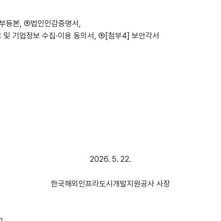
부등본, ⑤법인인감증명서,
보 및 기업정보 수집·이용 동의서, ⑨[첨부4] 보안각서
2026. 5. 22.
한국해외인프라도시개발지원공사 사장
고