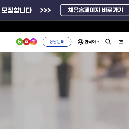
상담문의
한국어
부처 및
ESG 경영전략
인사·채용비리
관기관
신고
관리
ESG 추진체계
외기관
안심변호사
ESG 경영 선언문
익명제보시스템
구기관
1단계
(부패알리오)
환경경영방침
계자료
2단계
청탁금지법
고객서비스헌장
위반신고
ESG 추진실적
부패방지법
프라해외수출지원펀드
의견수렴
위반신고