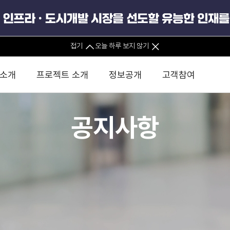
접기
오늘 하루 보지 않기
 소개
프로젝트 소개
정보공개
고객참여
공지사항
 사무소
경영진 소개
KIND 소식
전체사업
팀코리아 구성 및 사업제안
경영공시
윤리헌장
직접투자
정부
유
조직도 및 연락처
보도자료
직접투자사업
금융자문
기타
인권경영헌장
정책펀드 
분석
국
글로벌 네트워크
뉴스레터
정책펀드사업
실천서약
연
PIS 
브로슈어 · 리플렛
F/S 지원사업
이행지침
통
PIS 
홍보영상
KCN 및 EIPP 사업
인권경영 게시판
사업
GIF
카드뉴스
녹색인