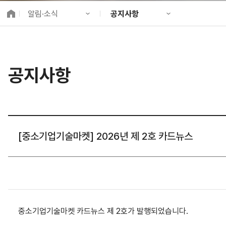
K-City Network
알림·소식
공지사항
EIPP
국제감축사업 타당
KIND 소개
공지사항
알림·소식
KIND 뉴스룸
국제협력
공지사항
사업 소개
채용정보
프로젝트 소개
정보공개
고객참여
[중소기업기술마켓] 2026년 제 2호 카드뉴스
중소기업기술마켓 카드뉴스 제 2호가 발행되었습니다.