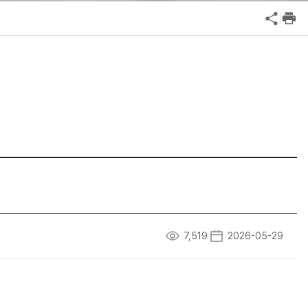
공익신고
기업성장응답센터
신고내역보기
7,519
2026-05-29