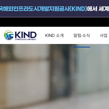
KIND 소개
알림·소식
사업
지원공고
국가별 PPP
공사개요
해외 인프라협력센터 및
진출가이드
운영
지원사업
설립목적
PPP 동향 및
해외 PPP동향 · 정책 
중소·중견기업 지원
연혁
진출전략
정책사업
비전 및 미션
해외진출 지원
사업분야
해외인프라도시개발
맞춤형 지원상담
사업모델
타당성조사(F/S)
제안서작성