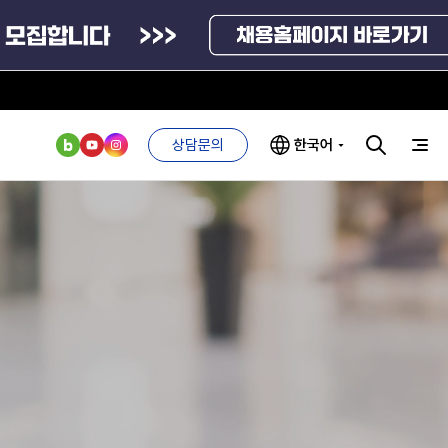
상담문의
한국어
부처 및
ESG 경영전략
인사·채용비리
관기관
신고
관리
ESG 추진체계
외기관
안심변호사
ESG 경영 선언문
익명제보시스템
구기관
1단계
(부패알리오)
환경경영방침
계자료
2단계
청탁금지법
고객서비스헌장
위반신고
ESG 추진실적
부패방지법
프라해외수출지원펀드
의견수렴
위반신고