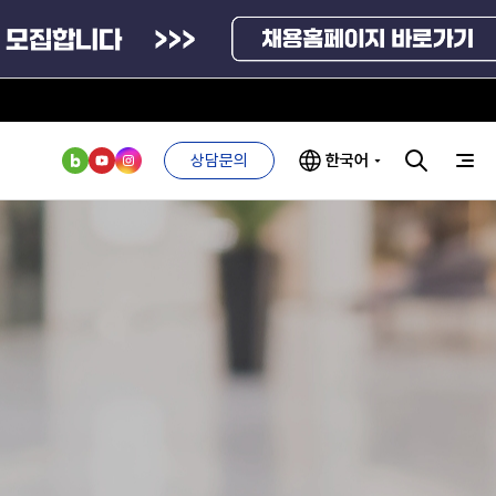
상담문의
한국어
부처 및
ESG 경영전략
인사·채용비리
관기관
신고
관리
ESG 추진체계
외기관
안심변호사
ESG 경영 선언문
익명제보시스템
구기관
1단계
(부패알리오)
환경경영방침
계자료
2단계
청탁금지법
고객서비스헌장
위반신고
ESG 추진실적
부패방지법
프라해외수출지원펀드
의견수렴
위반신고