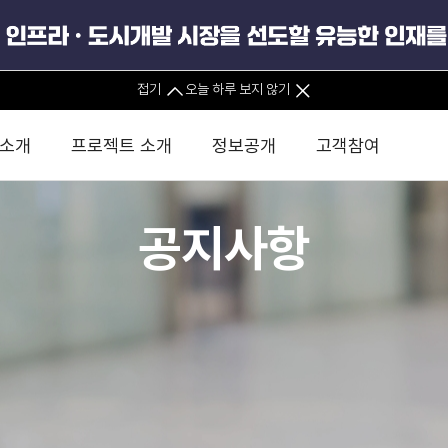
접기
오늘 하루 보지 않기
 소개
프로젝트 소개
정보공개
고객참여
공지사항
 사무소
경영진 소개
KIND 소식
전체사업
팀코리아 구성 및 사업제안
경영공시
윤리헌장
직접투자
정부
유
조직도 및 연락처
보도자료
직접투자사업
금융자문
기타
인권경영헌장
정책펀드 
분석
국
글로벌 네트워크
뉴스레터
정책펀드사업
실천서약
연
PIS 
브로슈어 · 리플렛
F/S 지원사업
이행지침
통
PIS 
홍보영상
KCN 및 EIPP 사업
인권경영 게시판
사업
GIF
카드뉴스
녹색인