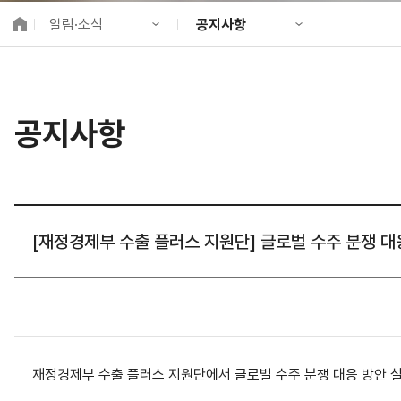
K-City Network
알림·소식
공지사항
EIPP
국제감축사업 타당
KIND 소개
공지사항
알림·소식
KIND 뉴스룸
국제협력
공지사항
사업 소개
채용정보
프로젝트 소개
정보공개
고객참여
[재정경제부 수출 플러스 지원단] 글로벌 수주 분쟁 대응
재정경제부 수출 플러스 지원단에서 글로벌 수주 분쟁 대응 방안 