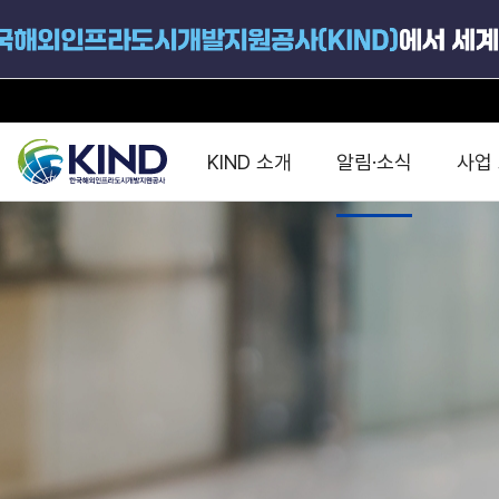
KIND 소개
알림·소식
사업
지원공고
국가별 PPP
공사개요
해외 인프라협력센터 및
진출가이드
운영
지원사업
설립목적
PPP 동향 및
해외 PPP동향 · 정책 
중소·중견기업 지원
연혁
진출전략
정책사업
비전 및 미션
해외진출 지원
사업분야
해외인프라도시개발
맞춤형 지원상담
사업모델
타당성조사(F/S)
제안서작성