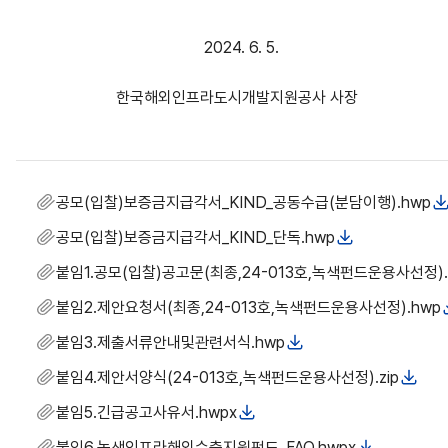
2024. 6. 5.
한국해외인프라도시개발지원공사 사장
공모(입찰)보증금지급각서_KIND_공동수급(분담이행).hwp
공모(입찰)보증금지급각서_KIND_단독.hwp
붙임1.공모(입찰)공고문(최종,24-013호,녹색펀드운용사선정).
붙임2.제안요청서(최종,24-013호,녹색펀드운용사선정).hwp
붙임3.제출서류안내및관련서식.hwp
붙임4.제안서양식(24-013호,녹색펀드운용사선정).zip
붙임5.긴급공고사유서.hwpx
붙임6.녹색인프라해외수출지원펀드_FAQ.hwpx