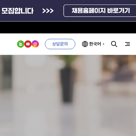
상담문의
한국어
부처 및
ESG 경영전략
인사·채용비리
관기관
신고
관리
ESG 추진체계
외기관
안심변호사
ESG 경영 선언문
익명제보시스템
구기관
1단계
(부패알리오)
환경경영방침
계자료
2단계
청탁금지법
고객서비스헌장
위반신고
ESG 추진실적
부패방지법
프라해외수출지원펀드
의견수렴
위반신고