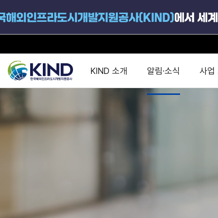
KIND 소개
알림·소식
사업
지원공고
국가별 PPP
공사개요
해외 인프라협력센터 및
진출가이드
운영
지원사업
설립목적
PPP 동향 및
해외 PPP동향 · 정책 
중소·중견기업 지원
연혁
진출전략
정책사업
비전 및 미션
해외진출 지원
사업분야
해외인프라도시개발
맞춤형 지원상담
사업모델
타당성조사(F/S)
제안서작성