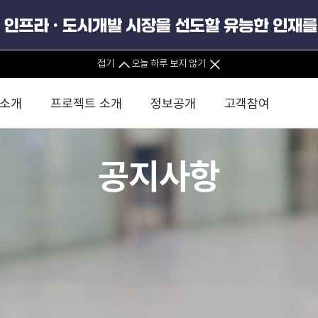
접기
오늘 하루 보지 않기
 소개
프로젝트 소개
정보공개
고객참여
공지사항
 사무소
경영진 소개
KIND 소식
전체사업
팀코리아 구성 및 사업제안
경영공시
윤리헌장
직접투자
정부
유
조직도 및 연락처
보도자료
직접투자사업
금융자문
기타
인권경영헌장
정책펀드 
분석
국
글로벌 네트워크
뉴스레터
정책펀드사업
실천서약
연
PIS 
브로슈어 · 리플렛
F/S 지원사업
이행지침
통
PIS 
홍보영상
KCN 및 EIPP 사업
인권경영 게시판
사업
GIF
카드뉴스
녹색인