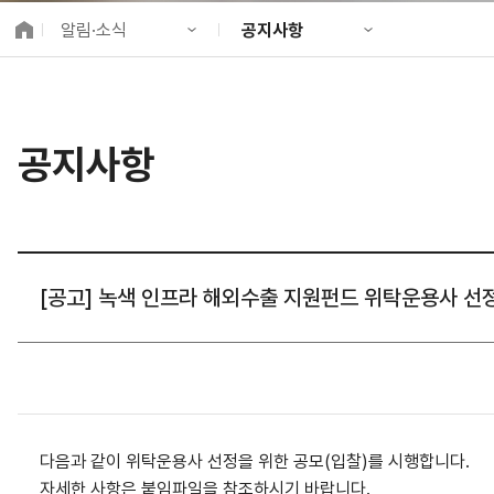
K-City Network
알림·소식
공지사항
EIPP
국제감축사업 타당
KIND 소개
공지사항
알림·소식
KIND 뉴스룸
국제협력
공지사항
사업 소개
채용정보
프로젝트 소개
정보공개
고객참여
[공고] 녹색 인프라 해외수출 지원펀드 위탁운용사 선정
다음과 같이 위탁운용사 선정을 위한 공모(입찰)를 시행합니다.
자세한 사항은 붙임파일을 참조하시기 바랍니다.