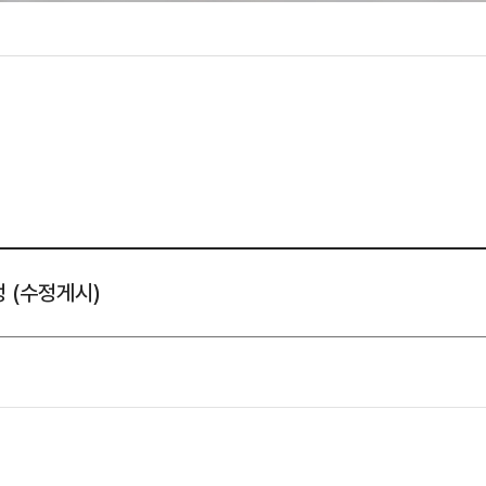
성조사
 (수정게시)