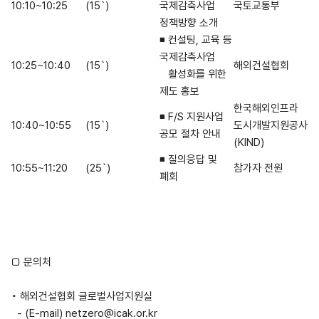
10:10~10:25
(15`)
국제감축사업
국토교통부
정책방향 소개
◾ 컨설팅, 교육 등
국제감축사업
10:25~10:40
(15`)
해외건설협회
활성화를 위한
제도 홍보
한국해외인프라
◾ F/S 지원사업
10:40~10:55
(15`)
도시개발지원공사
공모 절차 안내
(KIND)
◾ 질의응답 및
10:55~11:20
(25`)
참가자 전원
폐회
□ 문의처
◦ 해외건설협회 글로벌사업지원실
- (E-mail)
netzero@icak.or.kr