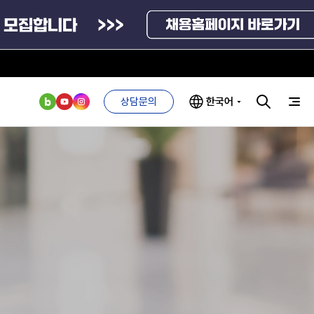
연구기관
통계자료
방문예약
상담문의
한국어
신고센터
인사·채용비리 신고
부처 및
ESG 경영전략
인사·채용비리
관기관
신고
안심변호사 익명제보시스템(부패알리오)
관리
ESG 추진체계
외기관
안심변호사
청탁금지법 위반신고
ESG 경영 선언문
익명제보시스템
구기관
1단계
부패방지법 위반신고
(부패알리오)
환경경영방침
계자료
2단계
공익신고
청탁금지법
고객서비스헌장
위반신고
기업성장응답센터
ESG 추진실적
부패방지법
프라해외수출지원펀드
신고내역보기
의견수렴
위반신고