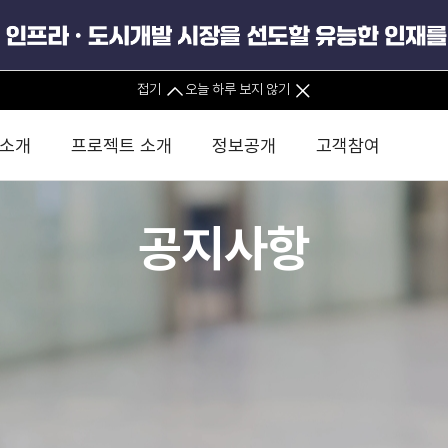
정보공개포털
접기
오늘 하루 보지 않기
공공데이터포털
 소개
프로젝트 소개
정보공개
고객참여
사업실명제
공지사항
 사무소
경영진 소개
KIND 소식
전체사업
팀코리아 구성 및 사업제안
경영공시
윤리헌장
직접투자
정부
유
조직도 및 연락처
보도자료
직접투자사업
금융자문
기타
인권경영헌장
정책펀드 
안전경영
분석
국
글로벌 네트워크
뉴스레터
정책펀드사업
실천서약
연
PIS 
브로슈어 · 리플렛
F/S 지원사업
이행지침
통
PIS 
홍보영상
KCN 및 EIPP 사업
인권경영 게시판
사업
GIF
카드뉴스
녹색인