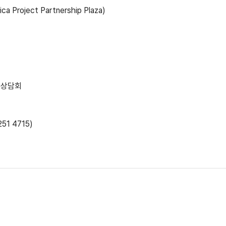
roject Partnership Plaza)
 상담회
251 4715)