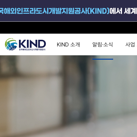
KIND 소개
알림·소식
사업
지원공고
국가별 PPP
공사개요
해외 인프라협력센터 및
진출가이드
운영
지원사업
설립목적
PPP 동향 및
해외 PPP동향 · 정책 
중소·중견기업 지원
연혁
진출전략
정책사업
비전 및 미션
해외진출 지원
사업분야
해외인프라도시개발
맞춤형 지원상담
사업모델
타당성조사(F/S)
제안서작성