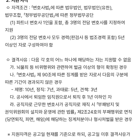
2. 지원 자격
ㅇ 자격조건 : 「변호사법」에 따른 법무법인, 법무법인(유한),
법무조합, 「정부법무공단법」에 따른 정부법무공단
(1) 파트너 변호사 1인을 포함, 총 3명의 전담 변호사를 지정하여
지원
(2) 3명의 전담 변호사 모두 경력(판검사 등 법조경력 포함) 5년
이상인 자로 구성하여야 함
ㅇ 결격사유 : 다음 각 호의 어느 하나에 해당하는 자는 지원할 수 없음
가. 뇌물죄 등 비위행위와 관련하여 벌금 이상의 형이 확정된 경우
나. 「변호사법」 제 90조에 따른 징계를 받은 자로서 다음의 구분에
따른 기간이 경과되지 않은 경우
- 제명: 10년, 정직: 7년, 과태료: 5년, 견책: 3년
다. 공사에서 퇴임한 임직원으로서 퇴직 후 1년 이하인 자
라. 공직자로 근무한 변호사가 공직자로 재직 시 「부패방지 및
권익위원회의 설치와 운영에 관한 법률」 제2조24호의 부패행위로 면직
(당연퇴직, 파면, 해임)에 해당하는 징계처분이나 형사처벌을 받은 경우
※ 지원자격은 공고일 현재를 기준으로 하되, 공고일 이후 결격사유가