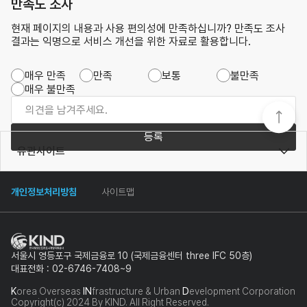
만족도 조사
현재 페이지의 내용과 사용 편의성에 만족하십니까? 만족도 조사
결과는 익명으로 서비스 개선을 위한 자료로 활용합니다.
매우 만족
만족
보통
불만족
매우 불만족
등록
유관사이트
개인정보처리방침
사이트맵
서울시 영등포구 국제금융로 10 (국제금융센터 three IFC 50층)
대표전화 : 02-6746-7408~9
K
orea Overseas
IN
frastructure & Urban
D
evelopment Corporation
Copyright(c) 2024 By KIND. All Right Reserved.