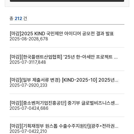
총
212
건
[마감]2025 KIND 국민제안 아이디어 공모전 결과 발표
2025-08-20
28,678
[마감][한국플랜트산업협회] '25년 한-아세안 프로젝트 플라자 참여기업 모집(~8.20)
2025-07-31
17,848
[마감](일부 제출서류 변경) [KIND-2025-10] 2025년도 제4차 해외인프라도시개발사업 타당성조사 자금지원 대상사업 모집공고(~8.26(화))
2025-07-29
20,233
[마감][중소벤처기업진흥공단] 중기부 글로벌비즈니스센터 해외멘토단 강연 및 후속상담 프로그램 진행
2025-07-04
24,686
[마감][기획재정부 원스톱 수출수주지원단](광주•전라권) 주요 수출품목 수출규제 인증제도 설명회 안내(7.16)
2025-07-04
22,210