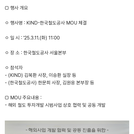
□
행사 개요
ㅇ 행사명
: KIND-한국철도공사 MOU
체결
ㅇ 일 시
: '25.3.11.(화) 11:00
ㅇ 장 소
: 한국철도공사 서울본부
ㅇ 참석자
- (KIND)
김복환 사장, 이승환 실장 등
- (한국철도공사) 한문희 사장, 김원응 본부장 등
□ MOU
주요내용
:
- 해외 철도 투자개발 시범사업 상호 협력 및 공동 개발