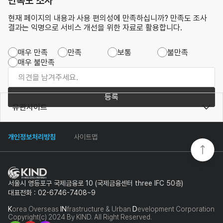
만족도 조사
현재 페이지의 내용과 사용 편의성에 만족하십니까? 만족도 조사
결과는 익명으로 서비스 개선을 위한 자료로 활용합니다.
매우 만족
만족
보통
불만족
매우 불만족
등록
유관사이트
개인정보처리방침
사이트맵
서울시 영등포구 국제금융로 10 (국제금융센터 three IFC 50층)
대표전화 : 02-6746-7408~9
K
orea Overseas
IN
frastructure & Urban
D
evelopment Corporation
Copyright(c) 2024 By KIND. All Right Reserved.