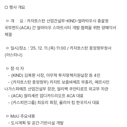
□ 행사 개요
ㅇ 개 요 : 카자흐스탄 산업건설부–KIND–알라타우시 총괄청
국부펀드(ACA) 간 알라타우 스마트시티 개발 협력을 위한 양해각서
체결
ㅇ 일시/장소 : '25. 12. 11.(목) 11:00 / 카자흐스탄 중앙정부청사
(아스타나)
ㅇ 참 석 자
- (KIND) 김복환 사장, 이무혁 투자정책지원실장 등 4인
- (카자흐스탄 중앙정부) 카자트 보줌바예프 부총리, 예르사인
나가스파예프 산업건설부 장관, 알리벡 쿠안티로프 외교부 차관
- (ACA) 알리셰르 압디카드리오프 ACA 대표
- (카스피안그룹) 최유리 회장, 율리아 킴 한국지사 대표
ㅇ MoU 주요내용
- 도시계획 및 공간·기반시설 개발