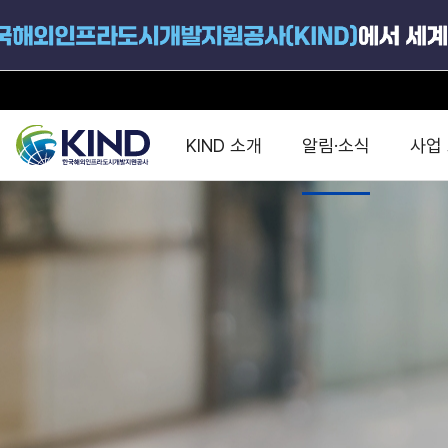
KIND 소개
알림·소식
사업
지원공고
국가별 PPP
공사개요
해외 인프라협력센터 및
진출가이드
운영
지원사업
설립목적
PPP 동향 및
해외 PPP동향 · 정책 
중소·중견기업 지원
연혁
진출전략
정책사업
비전 및 미션
해외진출 지원
사업분야
해외인프라도시개발
맞춤형 지원상담
사업모델
타당성조사(F/S)
제안서작성