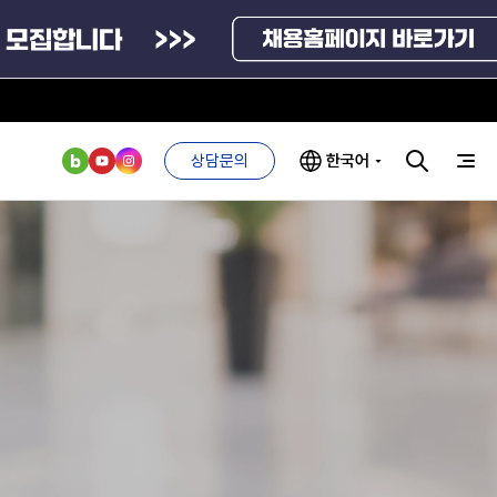
상담문의
한국어
부처 및
ESG 경영전략
인사·채용비리
관기관
신고
관리
ESG 추진체계
외기관
안심변호사
ESG 경영 선언문
익명제보시스템
구기관
1단계
(부패알리오)
환경경영방침
계자료
2단계
청탁금지법
고객서비스헌장
위반신고
ESG 추진실적
부패방지법
프라해외수출지원펀드
의견수렴
위반신고