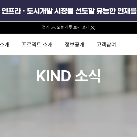
접기
오늘 하루 보지 않기
 소개
프로젝트 소개
정보공개
고객참여
KIND 소식
 사무소
경영진 소개
KIND 소식
전체사업
팀코리아 구성 및 사업제안
경영공시
윤리헌장
직접투자
정부
유
조직도 및 연락처
보도자료
직접투자사업
금융자문
기타
인권경영헌장
정책펀드 
분석
국
글로벌 네트워크
뉴스레터
정책펀드사업
실천서약
연
PIS 
브로슈어 · 리플렛
F/S 지원사업
이행지침
통
PIS 
홍보영상
KCN 및 EIPP 사업
인권경영 게시판
사업
GIF
카드뉴스
녹색인