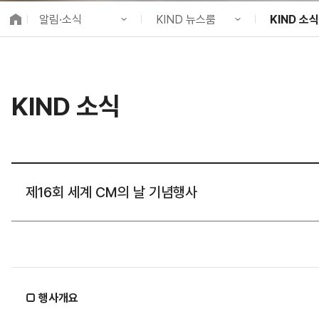
K-City Network
알림·소식
KIND 뉴스룸
KIND 소식
EIPP
국제감축사업 타당
KIND 소개
공지사항
KIND 소식
알림·소식
KIND 뉴스룸
보도자료
국제협력
KIND 소식
사업 소개
채용정보
뉴스레터
프로젝트 소개
브로슈어 ·
정보공개
홍보영상
고객참여
카드뉴스
제16회 세계 CM의 날 기념행사
□ 행사개요