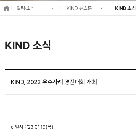
K-City Network
알림·소식
KIND 뉴스룸
KIND 소식
EIPP
국제감축사업 타당
KIND 소개
공지사항
KIND 소식
알림·소식
KIND 뉴스룸
보도자료
국제협력
KIND 소식
사업 소개
채용정보
뉴스레터
프로젝트 소개
브로슈어 ·
정보공개
홍보영상
고객참여
카드뉴스
KIND, 2022 우수사례 경진대회 개최
o 일시 : '23.01.19(목)