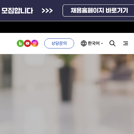
상담문의
한국어
부처 및
ESG 경영전략
인사·채용비리
관기관
신고
관리
ESG 추진체계
외기관
안심변호사
ESG 경영 선언문
익명제보시스템
구기관
1단계
(부패알리오)
환경경영방침
계자료
2단계
청탁금지법
고객서비스헌장
위반신고
ESG 추진실적
부패방지법
프라해외수출지원펀드
의견수렴
위반신고