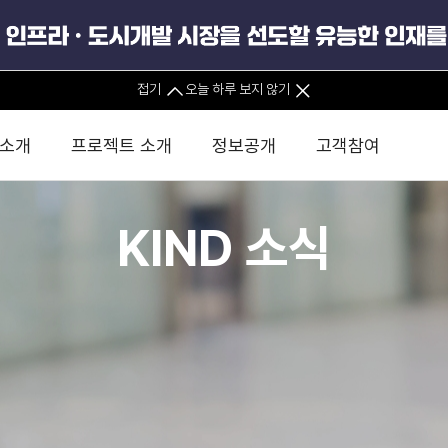
접기
오늘 하루 보지 않기
 소개
프로젝트 소개
정보공개
고객참여
KIND 소식
 사무소
경영진 소개
KIND 소식
전체사업
팀코리아 구성 및 사업제안
경영공시
윤리헌장
직접투자
정부
유
조직도 및 연락처
보도자료
직접투자사업
금융자문
기타
인권경영헌장
정책펀드 
분석
국
글로벌 네트워크
뉴스레터
정책펀드사업
실천서약
연
PIS 
브로슈어 · 리플렛
F/S 지원사업
이행지침
통
PIS 
홍보영상
KCN 및 EIPP 사업
인권경영 게시판
사업
GIF
카드뉴스
녹색인