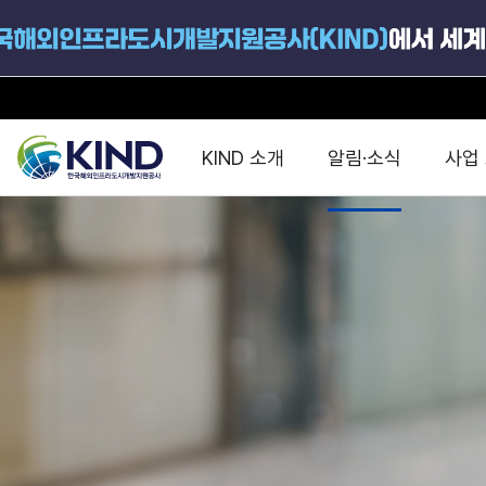
KIND 소개
알림·소식
사업
지원공고
국가별 PPP
공사개요
해외 인프라협력센터 및
진출가이드
운영
지원사업
설립목적
PPP 동향 및
해외 PPP동향 · 정책 
중소·중견기업 지원
연혁
진출전략
정책사업
비전 및 미션
해외진출 지원
사업분야
해외인프라도시개발
맞춤형 지원상담
사업모델
타당성조사(F/S)
제안서작성