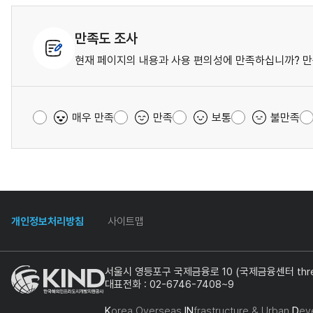
만족도 조사
현재 페이지의 내용과 사용 편의성에 만족하십니까? 만
매우 만족
만족
보통
불만족
개인정보처리방침
사이트맵
서울시 영등포구 국제금융로 10 (국제금융센터 three
대표전화 : 02-6746-7408~9
K
orea Overseas
IN
frastructure & Urban
D
ev