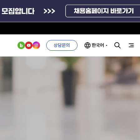
상담문의
한국어
부처 및
ESG 경영전략
인사·채용비리
관기관
신고
관리
ESG 추진체계
외기관
안심변호사
ESG 경영 선언문
익명제보시스템
구기관
1단계
(부패알리오)
환경경영방침
계자료
2단계
청탁금지법
고객서비스헌장
위반신고
ESG 추진실적
부패방지법
프라해외수출지원펀드
의견수렴
위반신고