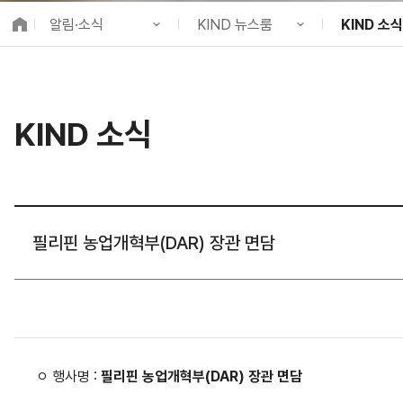
K-City Network
알림·소식
KIND 뉴스룸
KIND 소식
EIPP
국제감축사업 타당
KIND 소개
공지사항
KIND 소식
알림·소식
KIND 뉴스룸
보도자료
국제협력
KIND 소식
사업 소개
채용정보
뉴스레터
프로젝트 소개
브로슈어 ·
정보공개
홍보영상
고객참여
카드뉴스
필리핀 농업개혁부(DAR) 장관 면담
ㅇ 행사명 :
필리핀 농업개혁부(DAR) 장관 면담