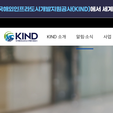
KIND 소개
알림·소식
사업
지원공고
국가별 PPP
공사개요
해외 인프라협력센터 및
진출가이드
운영
지원사업
설립목적
PPP 동향 및
해외 PPP동향 · 정책 
중소·중견기업 지원
연혁
진출전략
정책사업
비전 및 미션
해외진출 지원
사업분야
해외인프라도시개발
맞춤형 지원상담
사업모델
타당성조사(F/S)
제안서작성