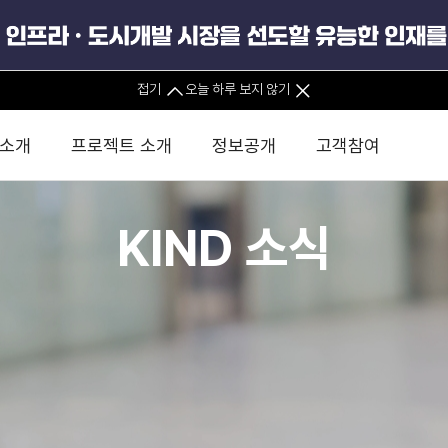
접기
오늘 하루 보지 않기
 소개
프로젝트 소개
정보공개
고객참여
KIND 소식
 사무소
경영진 소개
KIND 소식
전체사업
팀코리아 구성 및 사업제안
경영공시
윤리헌장
직접투자
정부
유
조직도 및 연락처
보도자료
직접투자사업
금융자문
기타
인권경영헌장
정책펀드 
분석
국
글로벌 네트워크
뉴스레터
정책펀드사업
실천서약
연
PIS 
브로슈어 · 리플렛
F/S 지원사업
이행지침
통
PIS 
홍보영상
KCN 및 EIPP 사업
인권경영 게시판
사업
GIF
카드뉴스
녹색인