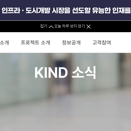
접기
오늘 하루 보지 않기
 소개
프로젝트 소개
정보공개
고객참여
KIND 소식
 사무소
경영진 소개
KIND 소식
전체사업
팀코리아 구성 및 사업제안
경영공시
윤리헌장
직접투자
정부
유
조직도 및 연락처
보도자료
직접투자사업
금융자문
기타
인권경영헌장
정책펀드 
분석
국
글로벌 네트워크
뉴스레터
정책펀드사업
실천서약
연
PIS 
브로슈어 · 리플렛
F/S 지원사업
이행지침
통
PIS 
홍보영상
KCN 및 EIPP 사업
인권경영 게시판
사업
GIF
카드뉴스
녹색인