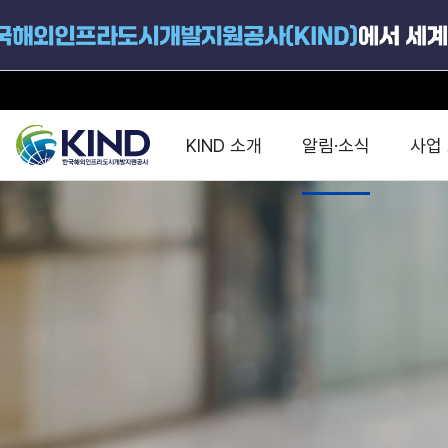
KIND 소개
알림·소식
사업
지원공고
국가별 PPP
공사개요
해외 인프라협력센터 및
진출가이드
운영
지원사업
설립목적
PPP 동향 및
해외 PPP동향 · 정책 
중소·중견기업 지원
연혁
진출전략
정책사업
비전 및 미션
해외진출 지원
사업분야
해외인프라도시개발
맞춤형 지원상담
사업모델
타당성조사(F/S)
제안서작성