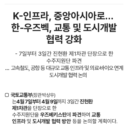
K-
인프라
,
중앙아시아로
…
한-우즈벡, 교통 및 도시개발
협력 강화
- 7
일부터
3
일간 진현환 제
1
차관 단장으로 한
수주지원단 파견
…
고속철도, 공항 등 대규모 교통 인프라 및 의료·바이오 연계
도시개발 협력 논의
□
국토교통부
(장관 박상우)
는
4월 7일부터 4월 9일
까지 3일간
진현환
제1차관
을
단장으로 한
수주지원단을
우즈베키스탄
에
파견
하여
교통
인프라
및
도시
개발 협력 방안
등을 논의할 계획이다
.