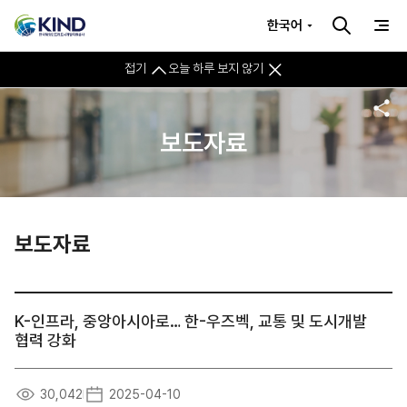
한국어
접기
오늘 하루 보지 않기
보도자료
보도자료
K-인프라, 중앙아시아로… 한-우즈벡, 교통 및 도시개발
협력 강화
30,042
2025-04-10