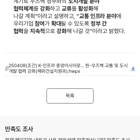
계기로 우즈벡 정부와의
도시개발 분야
협력체계
를
강화
하고
교류
를
활성화
해
나갈
계획”이라고 설명하고, “
교통 인프라 분야
에
우리기업
참여
가
확대
될 수
있도록
정부 간
협력
을
지속적
으로
강화
해 나갈 것
”
이라고 밝혔다
.
250408(조간) K-인프라 중앙아시아로… 한-우즈벡 교통 및 도시
개발 협력 강화(해외건설지원과).hwpx
목록
만족도 조사