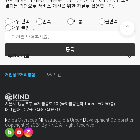
현재 페이지의 내용과 사용 편의성에 만족하십니까? 만족도 조사
결과는 익명으로 서비스 개선을 위한 자료로 활용합니다.
매우 만족
만족
보통
불만족
매우 불만족
등록
유관사이트
개인정보처리방침
사이트맵
서울시 영등포구 국제금융로 10 (국제금융센터 three IFC 50층)
대표전화 : 02-6746-7408~9
K
orea Overseas
IN
frastructure & Urban
D
evelopment Corporation
Copyright(c) 2024 By KIND. All Right Reserved.