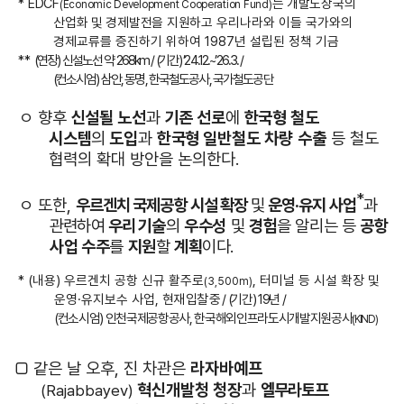
*
EDCF
는 개발도상국의
(Economic Development Cooperation Fund)
산업화 및 경제발전을 지원하고
우리나라와 이들 국가와의
경제교류를 증진하기 위하여
1987
년 설립된 정책 기금
**
(연장) 신설노선 약 268km / (기간) ’24.12.~’26.3. /
(컨소시엄) 삼안, 동명, 한국철도공사, 국가철도공단
ㅇ
향후
신설될 노선
과
기존 선로
에
한국형 철도
시스템
의
도입
과
한국형
일반철도 차량
수출
등 철도
협력의 확대 방안을 논의한다
.
*
ㅇ 또한
,
우르겐치 국제공항 시설 확장
및
운영·유지 사업
과
관련하여
우리
기술
의
우수성
및
경험
을 알리는 등
공항
사업 수주
를
지원
할
계획
이다.
* (
내용
)
우르겐치 공항 신규 활주로
,
터미널 등 시설 확장 및
(3,500m)
운영
·
유지보수 사업
,
현재 입찰 중 / (기간) 19년 /
(컨소시엄) 인천국제공항공사, 한국해외인프라도시개발지원공사
(KIND)
□
같은 날 오후
,
진 차관은
라자바예프
혁신개발청 청장
과
엘무라토프
(Rajabbayev)