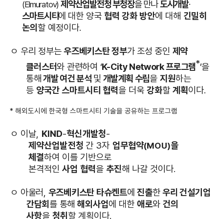
제약산업발전청 부청장
을 만나
도시개발
·
(Elmuratov)
스마트시티
에
대한 양국
협력 강화 방안
에 대해
긴밀히
논의
할 예정이다
.
ㅇ
우리 정부는
우즈베키스탄 정부
가 조성 중인
제약
*
클러스터
와 관련하여
‘
K-City Network 프로그램
’을
통해
개발 여건 분석
및
개발계획 수립
을
지원
하는
등
양국간 스마트시티 협력
을 더욱
강화
할
계획
이다
.
*
해외도시에 한국형 스마트시티 기술을 공유하는 프로그램
ㅇ
이날,
KIND
-
혁신개발청
-
제약산업발전청
간 3자
업무협약
을
(MOU)
체
결
하여 이를 기반으로
본격적인
사업
협력
을
추진
해 나갈 것이다
.
ㅇ
아울러,
우즈베키스탄 타슈켄트
에
진출
한
우리 건설기업
간담회
를 통해
해외사업
에 대한
애로
와
건의
사항
을
청취
할 계획이다
.