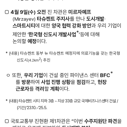
□
4
월
9
일
오전
진 차관은
미르자예프
(
수
)
타슈켄트 주지사
를 만나
도시개발
·
(Mirzayev)
스마트시티
에 대한
양국 협력 강화 방안
과 우리 기업이
*
제안한
‘
한국형 신도시 개발사업
’
등에 대해
논의할
예정
이다
.
* (
내용
)
타슈켄트 동부 뉴 타슈켄트 예정지에 의료기능을 갖는 한국형
2
신도시
추진
(4.2km
)
*
ㅇ 또한
,
우리 기업
이 건설 중인 파이낸스 센터
BFC
를
방문
하여
사업 진행 상황
을
점검
하고
,
현장
근로자
를
격려
할
계획
이다
.
*
(내용) 타슈켄트 시티 지하 3층 ~ 지상 33층 규모 국제비즈니스센터 건설 /
(기간) ’23.10.~’25.5.
□
국토교통부 진현환 제
1
차관은
“
이번
수주지원단 파견
을