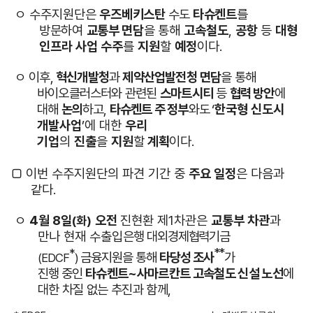
ㅇ 수주지원단
은
우즈베키스탄
수도
타슈켄트
를
방문하여
교통부 면담
을
통해
고속철도
,
공항
등
대형
인프라 사업 수주
를
지원
할
예정
이다
.
ㅇ
이후,
혁신개발청
과
제약산업발전청
면담
을 통해
바이오클러스터와 관련된
스마트시티
등
협력 방안
에
대해
논의
하고,
타슈켄트 주 정부
와도
‘
한국형 신도시
개발사업
’
에 대한
우리
기업
의
진출
을
지원
할
계획
이다.
□
이번 수주지원단의 파견 기간 중
주요 일정
은 다음과
같다
.
ㅇ
4
월
8
일
오전
진현환 제
1
차관은
교통부 차관
과
(
화
)
만나 현재 수출입
은행 대외경제협력기금
**
*
금융지원을 통해
타당성 조사
가
(EDCF
)
진행
중인
타슈켄트~사마르칸트 고속철도 신설 노선
에
대한 차질 없는 추진과 함께,