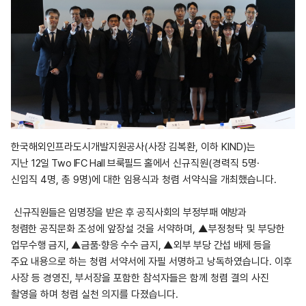
한국해외인프라도시개발지원공사
(
사장 김복환
,
이하
KIND)
는
지난
12일 Two IFC Hall 브룩필드 홀에서
신규직원
(
경력직
5
명
·
신입직
4
명
,
총
9
명
)
에 대한 임용식과 청렴 서약식을 개최했습니다
.
신규직원들은 임명장을 받은 후 공직사회의 부정부패 예방과
청렴한
공직문화 조성에 앞장설 것을 서약하며
, ▲
부정청탁 및 부당한
업무
수행 금지, ▲금품·향응 수수 금지, ▲외부 부당 간섭 배제 등을
주요
내용으로 하는 청렴 서약서에 자필 서명하고 낭독하였습니다
.
이후
사장 등 경영진
,
부서장을 포함한 참석자들은 함께 청렴 결의 사진
촬영을 하며 청렴 실천 의지를 다졌습니다
.