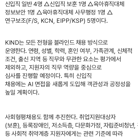
신입직
일반 4명 △신입직 보훈 1명 △육아휴직대체
정보보안 1명 △육아휴직
대체 사무행정
1
명
△
연구보조
(F/S, KCN, EIPP/KSP) 5
명이다
.
KIND는 모든 전형을 블라인드 채용 방식으로
운영한다. 연령, 성별,
학력, 혼인 여부, 가족관계, 신체적
조건, 출신 지역 등 직무와 무관한
요소는 평가에서
제외하고
,
지원자의 직무 역량을 중심으로
심사를
진행할 예정이다. 특히 신입직
채용에는 AI 면접을 새롭게 도입해
객관성과 공정성을
높일 계획이다
.
사회형평채용도 함께 추진한다
.
취업지원대상자
(
보훈
),
등록장애인
,
저소득층, 다문화가정, 자립준비청년,
등 사회적 취약계층
지원자에게는 관련 기준에 따라