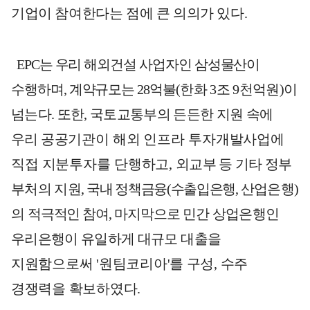
기업이 참여한다는 점에 큰 의의가 있다
.
EPC
는 우리 해외건설 사업자인 삼성물산이
수행하며
,
계약규모는
28
억불
(
한화
3
조
9
천억원
)
이
넘는다
.
또한
,
국토교통부의 든든한 지원 속에
우리
공공기관이 해외 인프라 투자개발사업에
직접 지분투자를 단행하고
,
외교부 등 기타 정부
부처의 지원
,
국내 정책금융
(
수출입은행
,
산업은행
)
의
적극적인 참여
,
마지막으로
민간 상업은행인
우리은행이 유일하게 대규모
대출을
지원함으로써
'
원팀코리아
'
를 구성
,
수주
경쟁력을 확보하였다
.