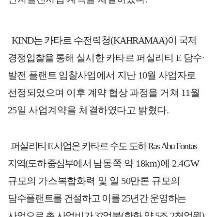
KIND
는 카타르 수전력청
(KAHRAMAA)
이 국제
경쟁입찰을
통해 실시한
카타르 퍼실리티
E
담수
·
발전 플랜트 입찰사업에서 지난
10
월 사업자로
선정되었으며 이후 계약 협상 과정을 거쳐
11
월
25
일
사업계약을
체결하였다고 밝혔다
.
퍼실리티
E
사업은 카타르 수도 도하
Ras Abu Fontas
지역
(
도하 중심부
에서
남동쪽 약
18km)
에
2.4GW
규모의 가스복합화력 및 일
50
만톤 규모의
담수플랜트를 건설하고 이를
25
년간 운영하는
사업으로 총 사업비가
37
억불
(
한화 약
5
조
2
천억원
)