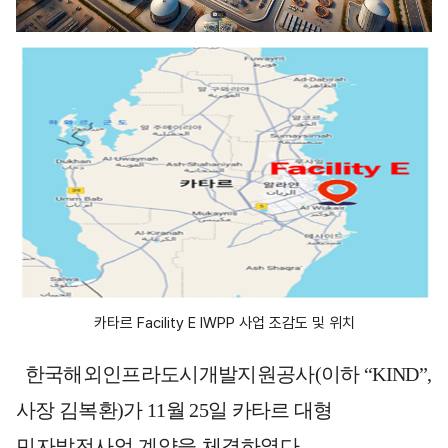
카타르 Facility E IWPP 사업 조감도 및 위치
한국해외인프라도시개발지원공사
(
이하
“KIND”,
사장 김복환
)
가
11
월
25
일 카타르
대형
민자발전사업 계약을 체결하였다
.