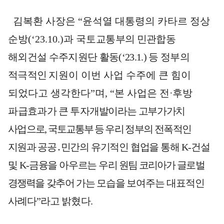
김복환 사장은
“
윤석열 대통령의 카타르 정상
순방
(‘23.10.)
과 국토
교통부의 민관합동
해외건설 수주지원단 활동
(‘23.1.)
등 정부의
적극적인
지원이 이번 사업 수주에 큰 힘이
되었다고 생각한다
”
며
, “
본 사업은
전
·
후방
파급
효과가 큰 투자
개발이라는 고부가
가치
사업으로
,
국토
교통부 등
우리 정부의 전폭적인
지원과
공공․민간의 유기적인 협업을 통해
K-
건설
및
K-
금융을 아우르는 우리
원팀 코리아가
글로벌
경쟁력을
갖추어 가는 모습을
보여주는 대표적인
사례다
”
라고
밝혔다
.