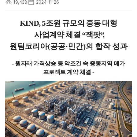
19,438
2024-11-26
KIND, 5
조원 규모의 중동 대형
사업계약 체결
“
잭팟
”,
원팀코리아
(
공공
·
민간
)
의 합작 성과
-
원자재 가격상승 등 악조건 속 중동지역 메가
프로젝트 계약 체결
-