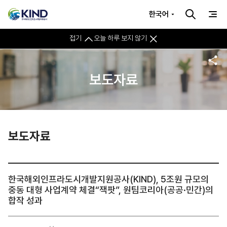
한국어
접기
오늘 하루 보지 않기
보도자료
보도자료
한국해외인프라도시개발지원공사(KIND), 5조원 규모의
중동 대형 사업계약 체결“잭팟”, 원팀코리아(공공·민간)의
합작 성과