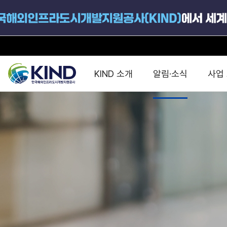
KIND 소개
알림·소식
사업
지원공고
국가별 PPP
공사개요
해외 인프라협력센터 및
진출가이드
운영
지원사업
설립목적
PPP 동향 및
해외 PPP동향 · 정책 
중소·중견기업 지원
연혁
진출전략
정책사업
비전 및 미션
해외진출 지원
사업분야
해외인프라도시개발
맞춤형 지원상담
사업모델
타당성조사(F/S)
제안서작성