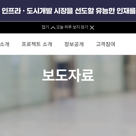
접기
오늘 하루 보지 않기
 소개
프로젝트 소개
정보공개
고객참여
보도자료
 사무소
경영진 소개
KIND 소식
전체사업
팀코리아 구성 및 사업제안
경영공시
윤리헌장
직접투자
정부
유
조직도 및 연락처
보도자료
직접투자사업
금융자문
기타
인권경영헌장
정책펀드 
분석
국
글로벌 네트워크
뉴스레터
정책펀드사업
실천서약
연
PIS 
브로슈어 · 리플렛
F/S 지원사업
이행지침
통
PIS 
홍보영상
KCN 및 EIPP 사업
인권경영 게시판
사업
GIF
카드뉴스
녹색인