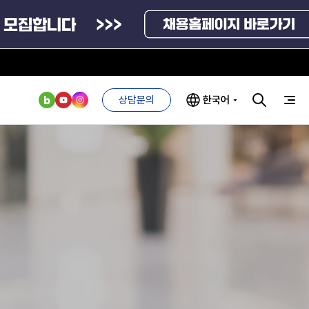
상담문의
한국어
부처 및
ESG 경영전략
인사·채용비리
관기관
신고
관리
ESG 추진체계
외기관
안심변호사
ESG 경영 선언문
익명제보시스템
구기관
1단계
(부패알리오)
환경경영방침
계자료
2단계
청탁금지법
고객서비스헌장
위반신고
ESG 추진실적
부패방지법
프라해외수출지원펀드
의견수렴
위반신고