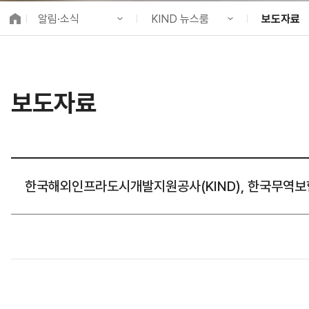
K-City Network
알림·소식
KIND 뉴스룸
보도자료
EIPP
국제감축사업 타당
KIND 소개
공지사항
KIND 소식
알림·소식
KIND 뉴스룸
보도자료
국제협력
보도자료
사업 소개
채용정보
뉴스레터
프로젝트 소개
브로슈어 ·
정보공개
홍보영상
고객참여
카드뉴스
한국해외인프라도시개발지원공사(KIND), 한국무역보험