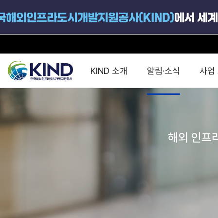
KIND 소개
알림·소식
사업
지원공고
국가별 PPP
공사개요
해외 인프라협력센터 및
진출가이드
운영
해외 인프라
지원사업
설립목적
PPP 동향 및
해외 PPP동향 · 정책 
중소·중견기업 지원
연혁
진출전략
정책사업
비전 및 미션
해외진출 지원
사업분야
해외인프라도시개발
맞춤형 지원상담
사업모델
타당성조사(F/S)
제안서작성