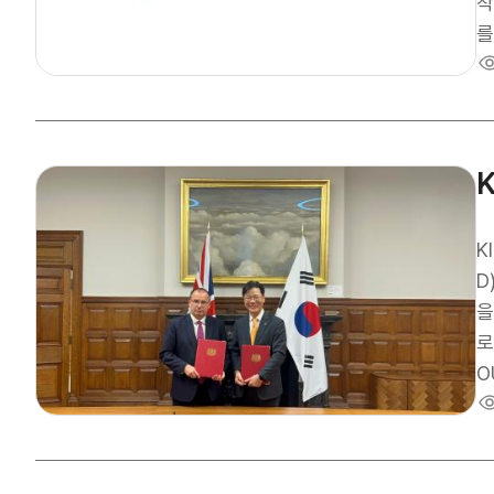
형
착
를
의
공
며
형
투
춤
K
D
을 
로
O
과
닝
금융 등