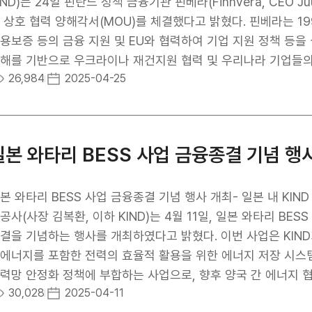
으로써 청렴 문화 조성을 선도하고 있습니다. KIND 김복환 사장은 지난해 11월 취임식에서 청렴과 윤리경영을 바
IND)는 24일 핀란드 정책 금융기관 핀베라(Finnvera, CEO J
으로 지속 가능한 혁신 기반을 확보하고 국민이 신뢰하는 공공
상호 협력 양해각서(MOU)를 체결했다고 밝혔다. 핀베라는 1999년도 설립된 핀란드 국영 금융기관으로 대출, 수출
였습니다. 또한 KIND 관계자는 “공공기관의 신뢰는 투명한 경영과 청렴한 조직문화에서 비롯되므로 KIND
용보증 등의 금융 지원 및 EU와 협력하여 기업 지원 정책 등을 실행하는 기관이다. 이번
 부패 사전예방 중심의 감사활동과 임직원의 윤리의식을 높이
해를 기반으로 우크라이나 재건지원 협력 및 우리나라 기업들의
26,984
2025-04-25
설의 미래를 여는 투자개발 선도기업으로 나아갈 것이므로 많은
욱 강화하기 위해 마련됐다. 협약의 주요 내용은 ▴우크라이나 재건지원 등 협력 가능 프로젝트 제안 ▴핀란드와
한민국 간 해외투자 활성화, ▴정기회의를 통한 각국의 정책, 법률 등 일반 정보
크라이나 재건지원뿐만 아니라 핀베라의 금융지원 역량과 KIN
신사업 발굴 및 협력 강화에 기여할 것으로 기대한다. KIND 관계자는 “이번 MOU 체결은 한국과 핀란드 간의 협력
일본 와타리 BESS 사업 금융종결 기념 행
지를 보여주는 중요한 첫걸음으로, 앞으로도 지속 가능하고 양
”이라고 밝혔다.
본 와타리 BESS 사업 금융종결 기념 행사 개최- 일본 내 KI
공사(사장 김복환, 이하 KIND)는 4월 11일, 일본 와타리 BESS (B
결을 기념하는 행사를 개최하였다고 밝혔다. 이번 사업은 KIN
에너지를 포함한 전력의 효율적 활용을 위한 에너지 저장 시스템
력망 안정화 정책에 부합하는 사업으로, 향후 양국 간 에너지 협력의 
30,028
2025-04-11
SS 사업은 에너지 발전의 간헐성을 보완하고, 전력망의 안정성을