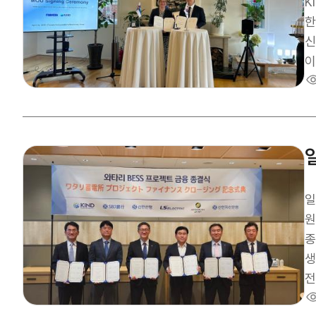
방함
K
탕
한 
다고 강조하
신
는
이
건
지를 더
대
우
간 
의
것
일
원
종
생
전
E