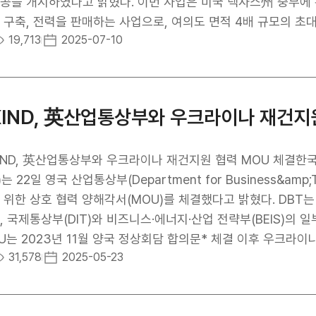
 스마트시티의 해외 진출과 사업화를 적극 지원하겠다”고 밝혔
공을 개시하였다고 밝혔다. 이번 사업은 미국 텍사스州 중부에 
 구축, 전력을 판매하는 사업으로, 여의도 면적 4배 규모의 초대형 신재생 
19,713
2025-07-10
 개발단계부터 참여하여 민관의 역량을 극대화하는 연결고리 역할
까지 2년 이상이 소요되어 투자자 변경 등의 위기 상황이 발
 건설 공사 착공을 달성하는 데 큰 역할을 담당했다. 김복환 사
 신재생에너지 사업이 착공에 성공한 것은 원팀 코리아의 경쟁력
KIND, 英산업통상부와 우크라이나 재건지
자개발 전문기관인 KIND는 우리기업이 투자개발형 사업에서 
형 지원을 제공하겠다”고 밝혔다.
IND, 英산업통상부와 우크라이나 재건지원 협력 MOU 체결한
)는 22일 영국 산업통상부(Department for Business&am
위한 상호 협력 양해각서(MOU)를 체결했다고 밝혔다. DBT는 영국 정부의 비즈니스 및 무역 정책을 총괄하는 부서
, 국제통상부(DIT)와 비즈니스·에너지·산업 전략부(BEIS)의 일부 
U는 2023년 11월 양국 정상회담 합의문* 체결 이후 우크라이
31,578
2025-05-23
, 당사자 간 신뢰와 이해를 기반으로 우크라이나 재건지원 협력
가 합의(Downing Street Accord):양국 관계를 전략적 동반자 관계로 
 다양한 분야 협력 표명) 협약의 주요 내용은 ▴우크라이나 재건지원 관련 교통, 의료 인프라, 스마트 시티 및 도