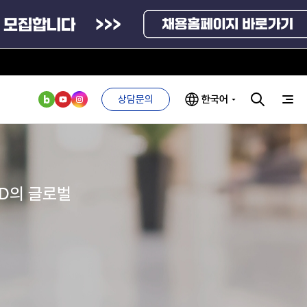
상담문의
한국어
부처 및
ESG 경영전략
인사·채용비리
관기관
신고
ND의 글로벌
관리
ESG 추진체계
외기관
안심변호사
ESG 경영 선언문
익명제보시스템
구기관
1단계
(부패알리오)
환경경영방침
계자료
2단계
청탁금지법
고객서비스헌장
위반신고
ESG 추진실적
부패방지법
프라해외수출지원펀드
의견수렴
위반신고