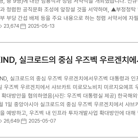
, △현지거점 확대를 통한 밀착 사업개발, △중소·중견기업 및
, 총 9명)에 대한 임용식과 청렴 서약식을 개최했습니다. 신규직원들은 임명장을 받은 후 공직사회의 부정부패 예
하였다. 아울러, KIND가 정부 정책에 부응하여 해외 투자개
과 청렴한 공직문화 조성에 앞장설 것을 서약하며, ▲부정청탁 및
달성을 위해 중추적인 역할을 수행하겠다는 의지를 강조하였다. 김복환 사장은 “이번 대토론회가 해외수주 2조
부 부당 간섭 배제 등을 주요 내용으로 하는 청렴 서약서에 자필
23,674
2025-05-13
대로 도약하기 위한 중요한 전환점이 될 것으로 기대한다”면서
장을 포함한 참석자들은 함께 청렴 결의 사진 촬영을 하며 청렴 실천 의지를 다졌습
큼, 정책과 우리기업 모두를 적극적으로 지원하며 KIND가 든
와 청렴 지킴이 운영 등 다양한 반부패·청렴 활동을 통해 투명
기관 공모전’에서 우수상을 수상하는 등 윤리경영 강화를 위해
IND, 실크로드의 중심 우즈벡 우르겐치에서우즈벡 대통령과 인프
일 우즈벡 우르겐치에서 샤브카트 미로모노비치 미르지요예프 
확대방안을 협의하였음(사진: 우즈벡 대통령실 제공) 한국해외인프라도시개발지원공사(사장 김복환, 이하 KIND)는
월 1일 중앙아시아 실크로드의 중심 우즈벡 우르겐치에서 샤
을 예방하고, 우즈벡 내 인프라 투자개발사업 확대방안에 대해
26,649
2025-05-07
 우선협상자로 선정된 우즈벡 우르겐치 공항사업 후속 절차의 
융지원을 제공하여, 인천국제공항공사의 최종 계약 체결 및 성공적인 사업