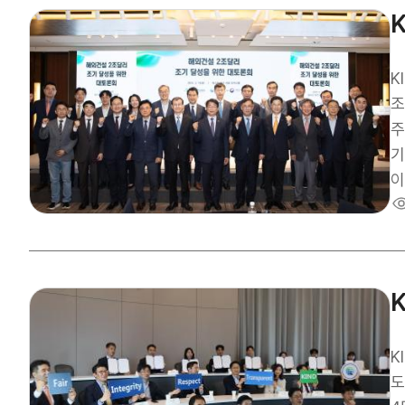
시
트
관
있
KI
다”고 하였으며
조
3
주
추
기
이
학계
한
를 
‘
제,
투
진출 
K
수
도