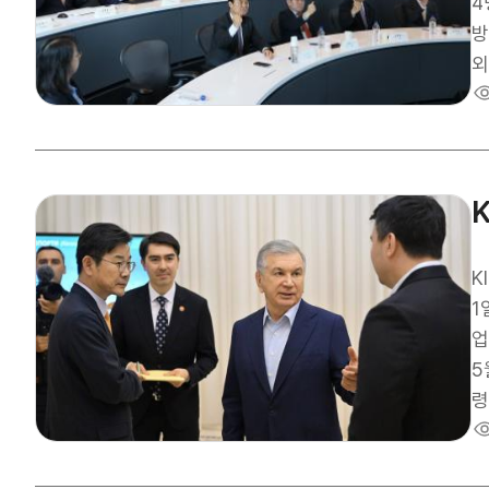
대
4명
시
방
러 
외
시
서
만
도
수
K
1
업 
5
령
가
금