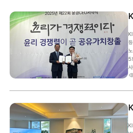
해
차
지
우
에
K
대
등
는
노
베
5
부
사
장
한
은
사
수
구
을
산을 
우
약
지
한
K