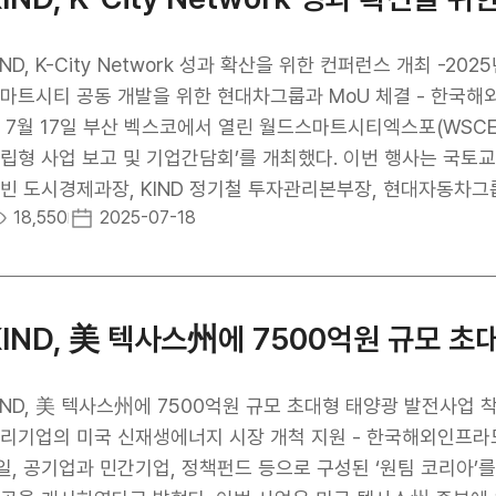
IND, K-City Network 성과 확산을 위한 컨퍼런스 개최 -20
트시티 공동 개발을 위한 현대차그룹과 MoU 체결 - 한국해외인프라도시개발지원공사(사장 김복환, 이하 KIND)
 7월 17일 부산 벡스코에서 열린 월드스마트시티엑스포(WSCE 202
 사업 보고 및 기업간담회’를 개최했다. 이번 행사는 국토교통부가 주최하고 KIND가 주관했으며, 국토교통부 윤
빈 도시경제과장, KIND 정기철 투자관리본부장, 현대자동차
18,550
2025-07-18
청 및 제약산업개발청, 인도네시아 내무부와 서부자바 주정부, 필리핀
관과 국내 기업 관계자 등 약 100여명이 참석했다. 보고회에서는 ▲우즈베키스탄 타슈켄트 스마트바이오클러스
, ▲인도네시아 반둥 스마트타운, ▲필리핀 바코르시 스마트시티
다. 이어진 간담회에서는 사업화 제고 방안, 국내 기업 참여 확대, 
KIND, 美 텍사스州에 7500억원 규모 
 이뤄졌다. 행사에 앞서 KIND와 현대자동차그룹은 ‘해외 스마트시티 사업 공동개발을 위한 업무협약(Mo
)’을 체결했다. 양 사는 이번 협약을 바탕으로 미래 모빌리티,
 해외 확산을 위한 공동 사업 발굴에 본격적으로 나설 예정이며
IND, 美 텍사스州에 7500억원 규모 초대형 태양광 발전사업 
에도 힘쓸 계획이다. KIND 관계자는 “이번 행사는 협력국과 국내
리기업의 미국 신재생에너지 시장 개척 지원 - 한국해외인프라도시
과를 함께 만들어가는 중요한 계기가 됐다”며, “앞으로도 정부 
‘원팀 코리아’를 통해 7500억원 규모의 미국 초대형 태양광 사업의