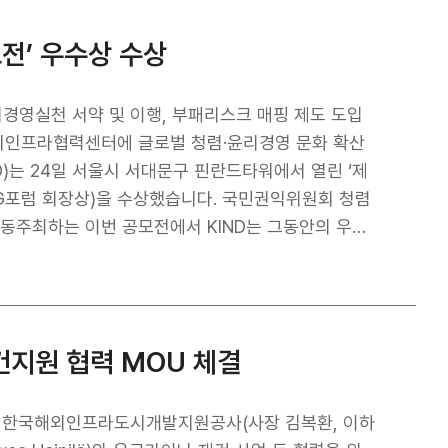
되는 신규 공항, 타슈켄트-사마르칸트 고속철도 건설 및
양한 투자개발사업에 대한 추진 의지를 샤브카트 미르
모전’ 우수상 수상
고위급에 전달하였으며, 이를 통해 해당사업에 대한
상된다. 우즈벡은 ‘우즈베키스탄 2030’국가발전전략
7개 PPP 우선사업과 ‘30년까지 33개 PPP 사업을
윤리경영실천 서약 및 이행, 부패리스크 매핑 제도 도입
DB)의 지원을 받고 있는 사업으로, PPP를 추진하
해외인프라협력센터에 글로벌 청렴·윤리경영 문화 확산
예상된다. KIND는‘22년 4월 우즈
워에서 열린 ‘제
개발청과 각각 사업협력 MOU를 체결해왔고, 우즈벡 정
)을 수상했습니다. 국민권익위원회 청렴
 지속적으로 추진해왔다. 김복환 KIND 사
공동주최하는 이번 공모전에서 KIND는 그동안의 우수
예프 대통령의 확고한 리더십으로 우즈벡 인프라 시장
되었습니다. KIND는 ‘해외투자개발
이 우즈벡 인프라, 도시개발 사업을 적극적으로 추진할
비전을 충실히 실천하는 공공기관으로, 윤리경영 체계
, 사업기획, 발굴, 개발단계에서 보다 적극적인 역할
프라 협력센터 등에서 윤리경영의 글로벌 실천 및 확
즈벡내 투자개발형 인프라 및 도시개발사업을 추진하는
재건지원 협력 MOU 체결
 우리 건설·인프라기업의 해외진출을 공정하게 적극
 특성을 고려
핑’제도를 첫 도입하여 윤리위험을 사전 식별하고 예
 체결 한국해외인프라도시개발지원공사(사장 김복환, 이하