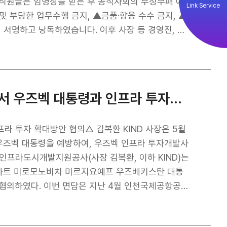
 고부가가치산업 동반진출, △기업지원펀드 확대를 제
Link Service
발형 사업을 리딩하는 기관으로 거듭나 해외수주 2조달
 부당한 업무수행 금지, ▲금품·향응 수수 금지, ▲
달러
 서명하고 낭독하였습니다. 이후 사장 등 경영진, 부
 “앞으로 해외 투자개발사업의 중요성이 더욱 커지는
니다. KIND는 청렴 마일리지 제
든한 선도자로 자리매김할 것”이라고 밝혔다.
한 조직문화를 조성하고 있으며, 최근‘윤리경영 실천 우
 지속적으로 노력하고 있습니다.
KIND, 실크로드의 중심 우즈벡 우르겐치에서 우즈벡 대통령과 인프라 투자 확대방안 협의
라 투자 확대방안 협의△ 김복환 KIND 사장은 5월
우즈벡 대통령을 예방하여, 우즈벡 인프라 투자개발사
브카트 미로모노비치 미르지요예프 우즈베키스탄 대통
 협의하였다. 이번 면담은 지난 4월 인천국제공항공사
일환으로 성사되었으며, KIND는 우르겐치 공항사업에
 수행을 지원할 예정이다. 이번 면담을 통