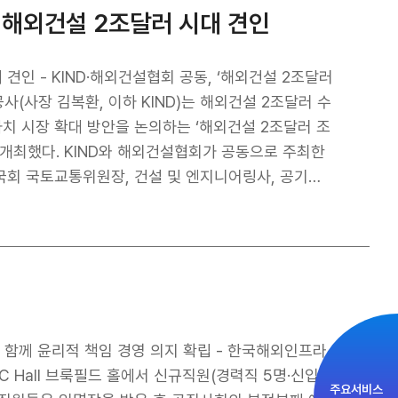
라 및 관련 기술 분야 공동 경제 협력, ▴전략적인 파
 해외건설 2조달러 시대 견인
Gareth Thomas 영국 부장
로 양국 기업들이 해외 인프라 사업에 함께 참여할 수
지원에 대한 양국의 확고한 의지를 확인할 수 있었
외건설 2조달러
사장 김복환, 이하 KIND)는 해외건설 2조달러 수
분야 및 투자유치 등 양국의 이익을 증진하는 프로젝트
치 시장 확대 방안을 논의하는 ‘해외건설 2조달러 조
 공동으로 주최한
회 국토교통위원장, 건설 및 엔지니어링사, 공기업,
성
주 2조달러 달성이라는 새로운 목표를 설정하고, 이
, 해외건설산업 발전을 위한 정부 및 기업의 역할과 과
 위한
 KIND의 전략과 역할, 도시개발사업 우수 사례 및
와 함께 윤리적 책임 경영 의지 확립 - 한국해외인프라
 △사업기획 및 발굴 강화, △대형 입찰사업 참여 확
FC Hall 브룩필드 홀에서 신규직원(경력직 5명·신입직
주요서비스