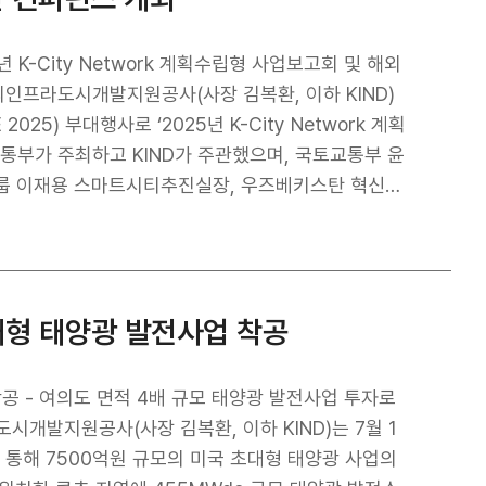
25년 K-City Network 계획수립형 사업보고회 및 해외
5) 부대행사로 ‘2025년 K-City Network 계획
그룹 이재용 스마트시티추진실장, 우즈베키스탄 혁신발
 바코르 시청 등 2025년 K-City Network 협
 등 3개 사업의 주요 내용과 향후 투자기회가 소개
K-City Network 성과 확산 전략 등을 주제로 활
초대형 태양광 발전사업 착공
 물류, 에너지 분야의 신기술을 접목한 한국형 스마트시
, 글로벌 시장 경쟁력 강화를 위한 민관협력 기반 구
착공 - 여의도 면적 4배 규모 태양광 발전사업 투자로
 기업의 실질적인 수요를 반영해 K-City Network
개발지원공사(사장 김복환, 이하 KIND)는 7월 1
간 협력을 통해 협력국과 국내 기업을 연결하고, 한국