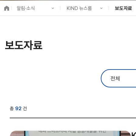
K-City Network
알림·소식
KIND 뉴스룸
보도자료
EIPP
국제감축사업 타당
KIND 소개
공지사항
KIND 소식
알림·소식
KIND 뉴스룸
보도자료
국제협력
보도자료
사업 소개
채용정보
뉴스레터
프로젝트 소개
브로슈어 ·
정보공개
홍보영상
고객참여
카드뉴스
총
92
건