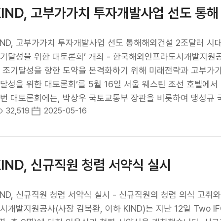
 개발, 신재생 에너지, 수자원 및 폐기물 관리, 지속 가능한 인프
KIND, 고부가가치 투자개발사업 선도 통해
너십을 통한 사업 개발 ▴정기회의를 통한 각국의 정책, 법률 등 일반 정보 교환 등이다. 
은 “이번 양해각서는 한국과의 협력 관계를 한층 강화하는 계기
는 중요한 기회를 확보하게 되었으며, 동시에 우크라이나 재건
ND, 고부가가치 투자개발사업 선도 통해해외건설 2조달러 시대 견인 - KIND·해외건설협회 공동, ‘해
, 김복환 KIND 사장은 “이번 MOU 체결로 우크라이나 재건지원뿐만 아니라 韓-英 민관협력을 통해 제
기달성을 위한 대토론회’ 개최 - 한국해외인프라도시개발지원공사(
국으로 진출하여 도시 인프라 개발, 신재생 에너지 등의 기술 
 조기달성을 향한 도약을 본격화하기 위해 미래전략과 고부가가
진에도 함께 힘쓸 것”이라고 밝혔다.
달성을 위한 대토론회’를 5월 16일 서울 웨스틴 조선 호텔에서 개최했다. KIND와 해외건설협회가
번 대토론회에는, 박상우 국토교통부 장관을 비롯하여 맹성규 국
32,519
2025-05-16
, 금융기관 등 다양한 해외건설 관계자 150여 명이 참석했다. 해외건설 누적수주 1조달러 시대를 성공적으로 달
 현시점에서, 이번 대토론회는 과거의 성과를 발판삼아, 누적수
조기 달성하기 위한 미래전략을 모색하기 위해 마련됐다. 총 2개의 세션으로 구성된 이번 토론회에서, 세션1에서는
해외건설 2조달러 조기 달성을 위한 미래 전략과 과제’를 주제로
KIND, 신규직원 청렴 서약식 실시
 그리고 기업의 미래전략에 대한 발제와 패널토의가 이루어졌다. 이어진 세션2에서는 ‘고부가가치 시장 확대를
자개발 활성화 전략’을 주제로, 해외투자개발형 사업 확대를 위한
확대 방안 논의에 초점이 맞춰졌다. 특히, KIND는 2조달러 조기달성을 위해서는 투자개발형 사업 수주 확대가 필
IND, 신규직원 청렴 서약식 실시 - 신규직원의 청렴 의식 고취
적이라는 업계의 공감대 아래 이를 확대하기 위한 정책 방향으로
시개발지원공사(사장 김복환, 이하 KIND)는 지난 12일 Two I