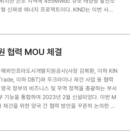
다.
위치한 콘초 지역에 455MWdc 규모 태양광 발전소
에너지 프로젝트이다. KIND는 이번 사업
로 힘을 보탰다. 특히 ‘23년 사업권 인수 이후 착
생하자 현지금융 조달을 통한 후순위대출 투자를 결정하
장은 “KIND의 지원으로 선진국인 미국 시장에서 초대
을 한 단계 끌어올린 쾌거”라며 “국내 유일의 해외
원 협력 MOU 체결
어려움을 겪을 때마다 원팀 코리아의 중심축으로서 맞
국해외인프라도시개발지원공사(사장 김복환, 이하 KIN
p;Trade, 이하 DBT)와 우크라이나 재건 사업 등 협력
기능을 통합하여 2023년 2월 신설되었다. 이번 M
나 재건을 위한 양국 간 협력 방안을 꾸준히 논의한 결
 및 전략적인 관계를 강화하기 위해 마련됐다. *다우
격상(우크라이나 재건 포함 에너지, 신사업,