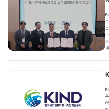
K
스마
는
수립형
종
전
력기
터
됐
발한 논의가
U
티
K
축
우
성
0일, 공기업과 민간기업, 정책펀드 등으로 구성된 