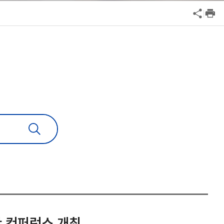
공익신고
기업성장응답센터
신고내역보기
위한 컨퍼런스 개최