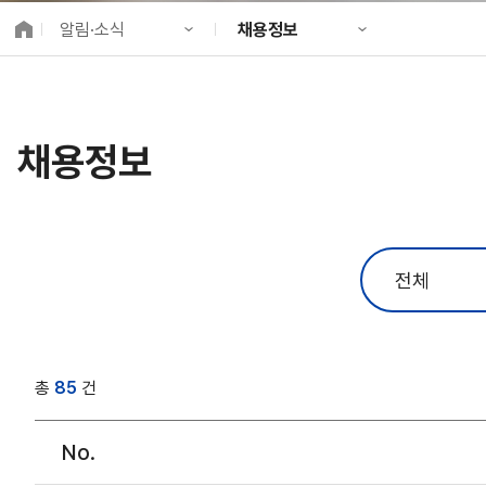
K-City Network
알림·소식
채용정보
EIPP
국제감축사업 타당
KIND 소개
공지사항
알림·소식
KIND 뉴스룸
국제협력
채용정보
사업 소개
채용정보
프로젝트 소개
정보공개
고객참여
총
85
건
No.