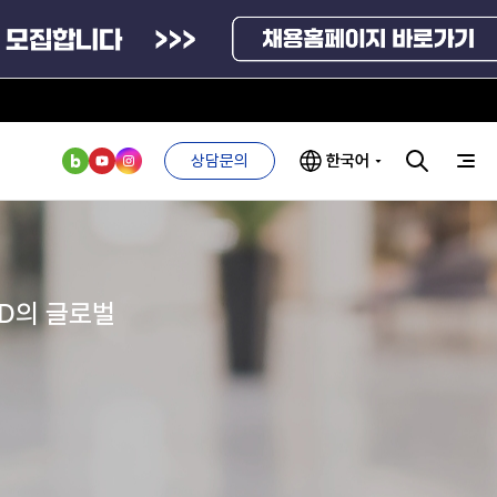
신고센터
인사·채용비리 신고
안심변호사 익명제보시스템(부패알리오)
상담문의
한국어
청탁금지법 위반신고
부패방지법 위반신고
공익신고
부처 및
ESG 경영전략
인사·채용비리
기업성장응답센터
관기관
신고
ND의 글로벌
관리
ESG 추진체계
신고내역보기
외기관
안심변호사
ESG 경영 선언문
익명제보시스템
구기관
1단계
(부패알리오)
환경경영방침
계자료
2단계
청탁금지법
고객서비스헌장
위반신고
ESG 추진실적
부패방지법
프라해외수출지원펀드
의견수렴
위반신고