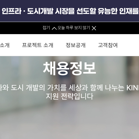
사업실명제
접기
오늘 하루 보지 않기
안전경영
 소개
프로젝트 소개
정보공개
고객참여
채용정보
 사무소
경영진 소개
KIND 소식
전체사업
팀코리아 구성 및 사업제안
경영공시
윤리헌장
직접투자
정부
유
와 도시 개발의 가치를 세상과 함께 나누는 KI
조직도 및 연락처
보도자료
직접투자사업
금융자문
기타
인권경영헌장
정책펀드 
분석
국
지원 전략입니다
글로벌 네트워크
뉴스레터
정책펀드사업
실천서약
연
PIS 
브로슈어 · 리플렛
F/S 지원사업
이행지침
통
PIS 
홍보영상
KCN 및 EIPP 사업
인권경영 게시판
사업
GIF
카드뉴스
녹색인