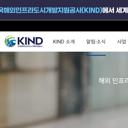
KIND 소개
알림·소식
사업
지원공고
국가별 PPP
공사개요
해외 인프라협력센터 및
진출가이드
운영
해외 인프라
지원사업
설립목적
PPP 동향 및
해외 PPP동향 · 정책 
중소·중견기업 지원
연혁
진출전략
정책사업
비전 및 미션
해외진출 지원
사업분야
해외인프라도시개발
맞춤형 지원상담
사업모델
타당성조사(F/S)
제안서작성