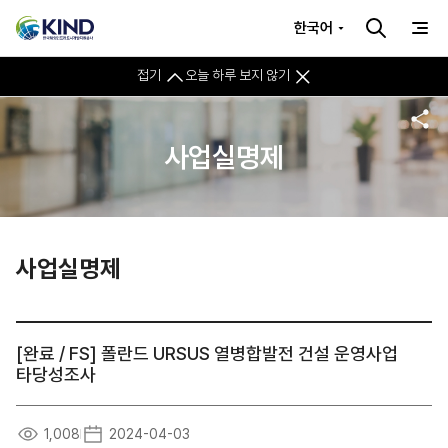
한국어
접기
오늘 하루 보지 않기
사업실명제
사업실명제
[완료 / FS] 폴란드 URSUS 열병합발전 건설 운영사업
타당성조사
1,008
2024-04-03