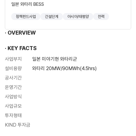
일본 와타리 BESS
정책펀드사업
건설단계
아시아/태평양
전력
OVERVIEW
KEY FACTS
사업부지
일본 미야기현 와타리군
설비용량
와타리 20MW/90MWh(4.5hrs)
공사기간
운영기간
사업방식
사업규모
투자형태
KIND 투자금