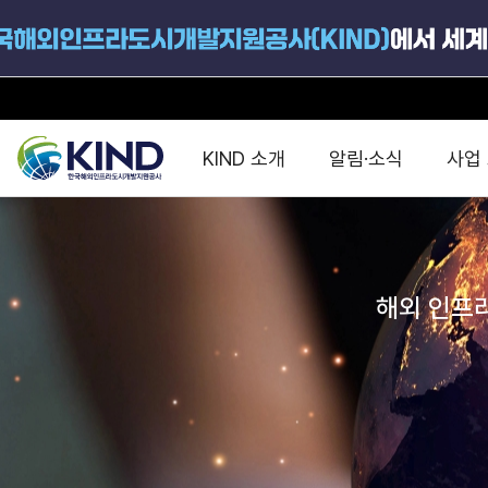
프로젝트 현황
전체사업
직접투자사업
KIND 소개
알림·소식
사업
정책펀드사업
F/S 지원사업
KCN 및 EIPP 사업
지원공고
국가별 PPP
공사개요
해외 인프라협력센터 및
진출가이드
운영
해외 인프라
지원사업
설립목적
펀드 현황
PPP 동향 및
해외 PPP동향 · 정책 
중소·중견기업 지원
연혁
진출전략
정책사업
비전 및 미션
해외진출 지원
사업분야
해외인프라도시개발
맞춤형 지원상담
사업모델
타당성조사(F/S)
제안서작성