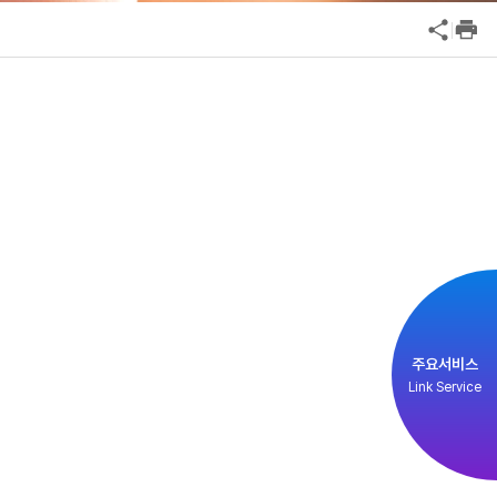
국외기관
공익신고
연구기관
기업성장응답센터
통계자료
신고내역보기
방문예약
신고센터
인사·채용비리 신고
안심변호사 익명제보시스템(부패알리오)
주요서비스
청탁금지법 위반신고
Link Service
부패방지법 위반신고
공익신고
기업성장응답센터