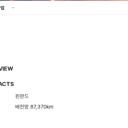
기타
사업
성조사
정보공개포털
업
업
공공데이터포털
사업
PP 사업
VIEW
사업실명제
FACTS
안전경영
핀란드
배전망 87,370km