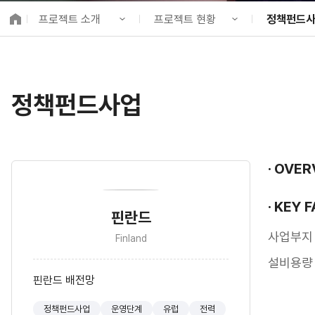
K-City Network
프로젝트 소개
프로젝트 현황
정책펀드
EIPP
국제감축사업 타당
KIND 소개
프로젝트 홍보관
전체사업
알림·소식
프로젝트 현황
직접투자사
국제협력
정책펀드사업
사업 소개
펀드 현황
정책펀드사
프로젝트 소개
F/S 지원
정보공개
KCN 및 EI
OVER
고객참여
KEY 
핀란드
사업부지
Finland
설비용량
핀란드 배전망
정책펀드사업
운영단계
유럽
전력