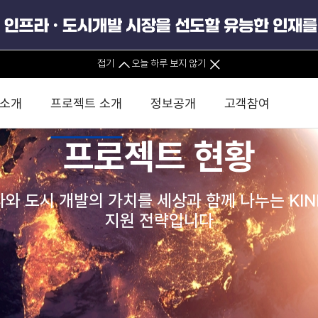
PPP정보
접기
오늘 하루 보지 않기
국가별 PPP 진출가이드
PPP 동향 및 진출전략
 소개
프로젝트 소개
정보공개
고객참여
프로젝트 현황
자료실
 사무소
경영진 소개
KIND 소식
전체사업
팀코리아 구성 및 사업제안
경영공시
윤리헌장
직접투자
정부
유
와 도시 개발의 가치를 세상과 함께 나누는 KI
조직도 및 연락처
보도자료
직접투자사업
금융자문
기타
인권경영헌장
정책펀드 
사전정보공표
분석
국
지원 전략입니다
글로벌 네트워크
뉴스레터
정책펀드사업
실천서약
연
PIS 
브로슈어 · 리플렛
F/S 지원사업
이행지침
통
PIS 
경영공시
홍보영상
KCN 및 EIPP 사업
인권경영 게시판
사업
GIF
카드뉴스
녹색인
경영공시