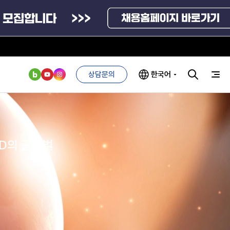
상담문의
사업제안센터
상담문의
한국어
민원만족도조사
부처 및
ESG 경영전략
인사·채용비리
관기관
신고
ND의 글로벌
관리
ESG 추진체계
사이트맵
외기관
안심변호사
ESG 경영 선언문
익명제보시스템
구기관
1단계
(부패알리오)
환경경영방침
계자료
2단계
청탁금지법
관련사이트
고객서비스헌장
위반신고
ESG 추진실적
부패방지법
프라해외수출지원펀드
의견수렴
정부부처 및 유관기관
위반신고