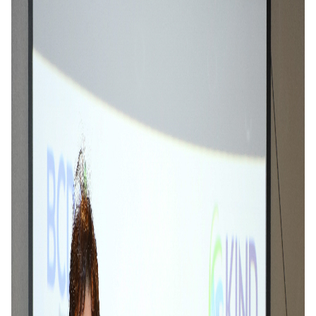
의 해외 확산과 관련 기업의 해외 수주지원을 위한 실
질적인 실행 방안을 마련해 나갈 계획이다
.
김형렬 행복청장은
“
세 기관간의 협력을 통해 행복
도시 스마트시티 모델을
또 하나의
K-
수출 아이템으
로 키우겠다
.”
고 하면서
“
행복도시 스마트시티 조성에
참여했던 우수한 기술력과 풍부한 경험이 있는 우리
기업들이 해외에 진출할 수 있도록 정부 내외의 협력
을 도모할 것
”
이라고 말했다
.
이강훈
KIND
사장은
“
이번 업무협약을 통해 해외 스
마트시티 투자사업의 발굴 및 투자에 더욱 더 관심을
기울여 나갈 것
”
이라고 말했다
.
박선호 해외건설협회 회장은
“
우리 협회는 한국형
스마트도시의 세계화를
위해 민관 협력을 더욱 공고
히 하고
,
우리 기업의 해외도시개발사업 진출을 적극
지원해 나가겠다
”
고 밝혔다
.