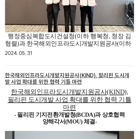
행정중심복합도시건설청
(
이하 행복청
,
청장 김
형렬
)
과 한국해외인프라도
시개발지원공사
(
이하
KIND,
사장 이강훈
),
해외건설협회
(
회장 박선호
)
는
2024. 05. 31
행복도시 스마트시티 사례를 해외에 확산하고 우리
기업의 진출을 지원하기 위해
5
월
31
일
(
금
)
업무협약
(MOU)
을 체결하였다
.
한국해외인프라도시개발지원공사(KIND), 필리핀 도시개
발 사업 확대를 위한 협력 기틀 마련
세 기관은 ▲ 행복도시 스마트시티 조성 경험과 기
한국해외인프라도시개발지원공사
(KIND),
술의 해외 확산 ▲ 우리 기업의 투자
,
금융 및 사업개
필리핀 도시개발 사업 확대를 위한 협력 기틀
발 지원 ▲ 기업 대상 해외건설 자료 분석
·
제공 등에
마련
대해 상호 협력하기로 했다
.
- 필리핀 기지전환개발청
(BCDA)
과 상호협력
양해각서
(MOU)
체결
-
이번 협약을 계기로 세 기관은 실무협의회를 구성
하여 상호협력 사항을 구체화 해나가고
,
세계 최고
수준의 모범 스마트시티로 건설중인 행복도시
사업