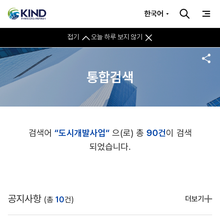
한국어
접기
오늘 하루 보지 않기
통합검색
검색어
“도시개발사업“
으(로) 총
90건
이 검색
되었습니다.
공지사항
더보기
(총
10
건)