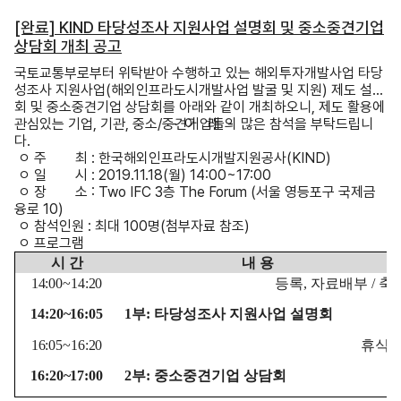
[완료] KIND 타당성조사 지원사업 설명회 및 중소중견기업
상담회 개최 공고
국토교통부로부터 위탁받아 수행하고 있는 해외투자개발사업 타당
성조사 지원사업(해외인프라도시개발사업 발굴 및 지원) 제도 설명
회 및 중소중견기업 상담회를 아래와 같이 개최하오니, 제도 활용에
관심있는 기업, 기관, 중소/중견기업들의 많은 참석을 부탁드립니
- 아 래 -
다.
ㅇ 주 최 : 한국해외인프라도시개발지원공사(KIND)
ㅇ 일 시 : 2019.11.18(월) 14:00~17:00
ㅇ 장 소 : Two IFC 3층 The Forum (서울 영등포구 국제금
융로 10)
ㅇ 참석인원 : 최대 100명(첨부자료 참조)
ㅇ 프로그램
시 간
내 용
14:00~14:20
등록
,
자료배부
/
축
14:20~16:05
1
부
:
타당성조사 지원사업 설명회
16:05~16:20
휴식
16:20~17:00
2
부
:
중소중견기업 상담회