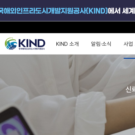
KIND 소개
알림·소식
사업
지원공고
국가별 PPP
공사개요
해외 인프라협력센터 및
진출가이드
운영
지원사업
설립목적
신
PPP 동향 및
해외 PPP동향 · 정책 
중소·중견기업 지원
연혁
진출전략
정책사업
비전 및 미션
해외진출 지원
사업분야
해외인프라도시개발
맞춤형 지원상담
사업모델
타당성조사(F/S)
제안서작성