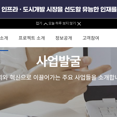
접기
오늘 하루 보지 않기
 소개
프로젝트 소개
정보공개
고객참여
사업발굴
 사무소
경영진 소개
KIND 소식
전체사업
팀코리아 구성 및 사업제안
경영공시
윤리헌장
직접투자
정부
유
조직도 및 연락처
보도자료
직접투자사업
금융자문
기타
인권경영헌장
정책펀드 
뢰와 혁신으로 이끌어가는 주요 사업들을 소개합
분석
국
글로벌 네트워크
뉴스레터
정책펀드사업
실천서약
연
PIS 
브로슈어 · 리플렛
F/S 지원사업
이행지침
통
PIS 
홍보영상
KCN 및 EIPP 사업
인권경영 게시판
사업
GIF
카드뉴스
녹색인