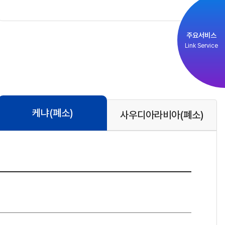
주요서비스
Link Service
케냐
(폐소)
사우디아라비아
(폐소)