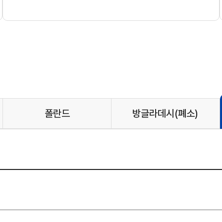
폴란드
방글라데시
(폐소)