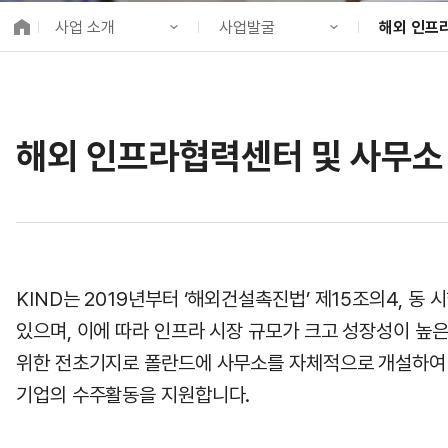
K-City Network
사업 소개
사업발굴
해외 인프
EIPP
국제감축사업 타당
KIND 소개
기업 지원
해외 인프라
알림·소식
사업발굴
해외 PPP동
국제협력
해외 인프라협력센터 및 사무소
사업 소개
사업개발
정책사업
프로젝트 소개
금융지원
국제협력
정보공개
투자승인사업관리
고객참여
KIND는 2019년부터 ‘해외건설촉진법’ 제15조의4,
있으며, 이에 따라 인프라 시장 규모가 크고 성장성이 높
위한 전초기지로 폴란드에 사무소를 자체적으로 개설하여 
기업의 수주활동을 지원합니다.