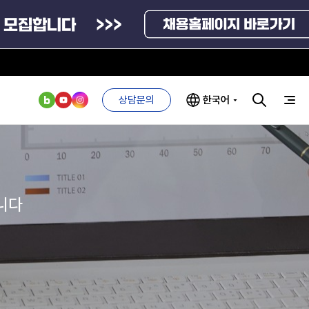
상담문의
한국어
부처 및
ESG 경영전략
인사·채용비리
관기관
신고
관리
ESG 추진체계
니다
외기관
안심변호사
ESG 경영 선언문
익명제보시스템
구기관
1단계
(부패알리오)
환경경영방침
계자료
2단계
청탁금지법
고객서비스헌장
위반신고
ESG 추진실적
부패방지법
프라해외수출지원펀드
의견수렴
위반신고