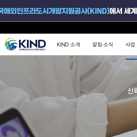
KIND 소개
알림·소식
사업
지원공고
국가별 PPP
공사개요
해외 인프라협력센터 및
진출가이드
운영
지원사업
설립목적
신
PPP 동향 및
해외 PPP동향 · 정책 
중소·중견기업 지원
연혁
진출전략
정책사업
비전 및 미션
해외진출 지원
사업분야
해외인프라도시개발
맞춤형 지원상담
사업모델
타당성조사(F/S)
제안서작성