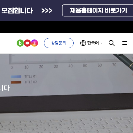
상담문의
한국어
부처 및
ESG 경영전략
인사·채용비리
관기관
신고
관리
ESG 추진체계
니다
외기관
안심변호사
ESG 경영 선언문
익명제보시스템
구기관
1단계
(부패알리오)
환경경영방침
계자료
2단계
청탁금지법
고객서비스헌장
위반신고
ESG 추진실적
부패방지법
프라해외수출지원펀드
의견수렴
위반신고