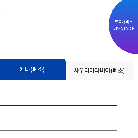
주요서비스
Link Service
케냐
(폐소)
사우디아라비아
(폐소)