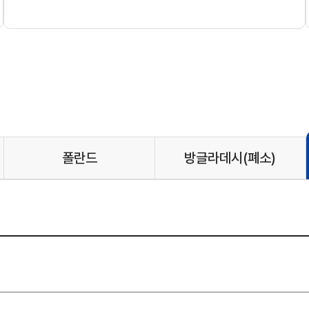
폴란드
방글라데시
(폐소)