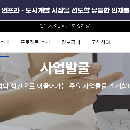
접기
오늘 하루 보지 않기
 소개
프로젝트 소개
정보공개
고객참여
사업발굴
 사무소
경영진 소개
KIND 소식
전체사업
팀코리아 구성 및 사업제안
경영공시
윤리헌장
직접투자
정부
유
조직도 및 연락처
보도자료
직접투자사업
금융자문
기타
인권경영헌장
정책펀드 
뢰와 혁신으로 이끌어가는 주요 사업들을 소개합
분석
국
글로벌 네트워크
뉴스레터
정책펀드사업
실천서약
연
PIS 
브로슈어 · 리플렛
F/S 지원사업
이행지침
통
PIS 
홍보영상
KCN 및 EIPP 사업
인권경영 게시판
사업
GIF
카드뉴스
녹색인