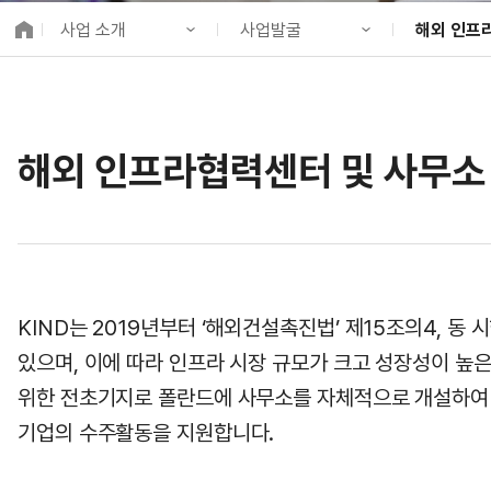
K-City Network
사업 소개
사업발굴
해외 인프
EIPP
국제감축사업 타당
KIND 소개
기업 지원
해외 인프라
알림·소식
사업발굴
해외 PPP동
국제협력
해외 인프라협력센터 및 사무소
사업 소개
사업개발
정책사업
프로젝트 소개
금융지원
국제협력
정보공개
투자승인사업관리
고객참여
KIND는 2019년부터 ‘해외건설촉진법’ 제15조의4,
있으며, 이에 따라 인프라 시장 규모가 크고 성장성이 높
위한 전초기지로 폴란드에 사무소를 자체적으로 개설하여 
기업의 수주활동을 지원합니다.