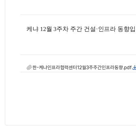
케냐 12월
3
주차 주간 건설
·
인프라 동향
한-케냐인프라협력센터12월3주주간인프라동향.pdf