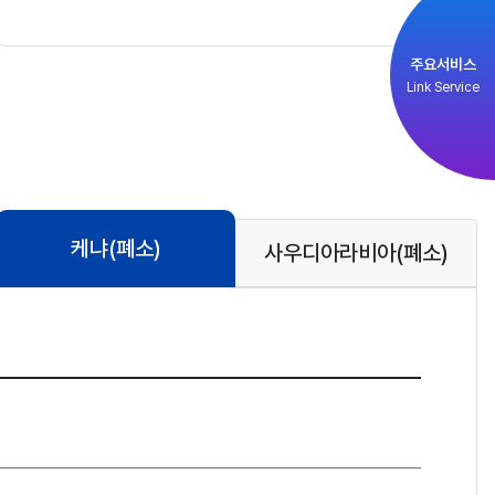
주요서비스
Link Service
케냐
(폐소)
사우디아라비아
(폐소)