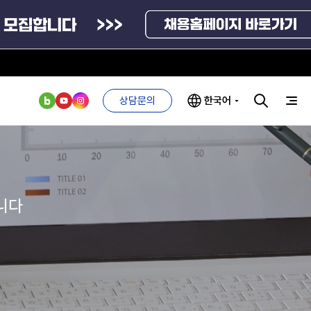
상담문의
한국어
부처 및
ESG 경영전략
인사·채용비리
관기관
신고
관리
ESG 추진체계
니다
외기관
안심변호사
ESG 경영 선언문
익명제보시스템
구기관
1단계
(부패알리오)
환경경영방침
계자료
2단계
청탁금지법
고객서비스헌장
위반신고
ESG 추진실적
부패방지법
프라해외수출지원펀드
의견수렴
위반신고