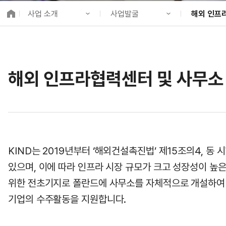
K-City Network
사업 소개
사업발굴
해외 인프
EIPP
국제감축사업 타당
KIND 소개
기업 지원
해외 인프라
알림·소식
사업발굴
해외 PPP동
국제협력
해외 인프라협력센터 및 사무소
사업 소개
사업개발
정책사업
프로젝트 소개
금융지원
국제협력
정보공개
투자승인사업관리
고객참여
KIND는 2019년부터 ‘해외건설촉진법’ 제15조의4,
있으며, 이에 따라 인프라 시장 규모가 크고 성장성이 높
위한 전초기지로 폴란드에 사무소를 자체적으로 개설하여 
기업의 수주활동을 지원합니다.