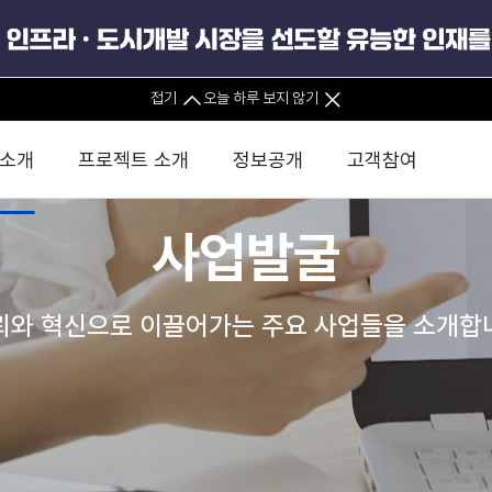
접기
오늘 하루 보지 않기
 소개
프로젝트 소개
정보공개
고객참여
사업발굴
 사무소
경영진 소개
KIND 소식
전체사업
팀코리아 구성 및 사업제안
경영공시
윤리헌장
직접투자
정부
유
조직도 및 연락처
보도자료
직접투자사업
금융자문
기타
인권경영헌장
정책펀드 
뢰와 혁신으로 이끌어가는 주요 사업들을 소개합
분석
국
글로벌 네트워크
뉴스레터
정책펀드사업
실천서약
연
PIS 
브로슈어 · 리플렛
F/S 지원사업
이행지침
통
PIS 
홍보영상
KCN 및 EIPP 사업
인권경영 게시판
사업
GIF
카드뉴스
녹색인