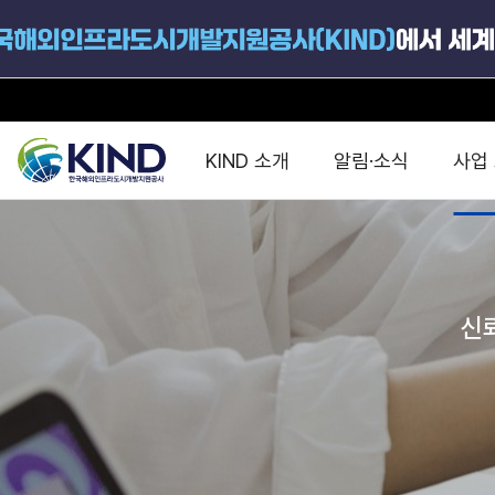
KIND 소개
알림·소식
사업
지원공고
국가별 PPP
공사개요
해외 인프라협력센터 및
진출가이드
운영
지원사업
설립목적
신
PPP 동향 및
해외 PPP동향 · 정책 
중소·중견기업 지원
연혁
진출전략
정책사업
비전 및 미션
해외진출 지원
사업분야
해외인프라도시개발
맞춤형 지원상담
사업모델
타당성조사(F/S)
제안서작성