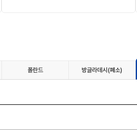
폴란드
방글라데시
(폐소)