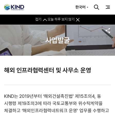
한국어
접기
오늘 하루 보지 않기
사업발굴
해외 인프라협력센터 및 사무소 운영
KIND는 2019년부터 ‘해외건설촉진법’ 제15조의4, 동
시행령 제19조의3에 따라 국토교통부와 위수탁계약을
체결하고 ‘해외인프라협력네트워크 운영’ 업무를 수행하고