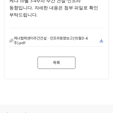
케냐
10
월
3-4
주차 주간 건설
·
인프라
동향입니다
.
자세한 내용은 첨부 파일로 확인
부탁드립니다
.
케냐협력센터주간건설ㆍ인프라동향보고(10월3-4
주).pdf
목록