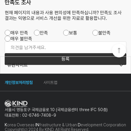
만족도 조사
현재 페이지의 내용과 사용 편의성에 만족하십니까? 만족도 조사
결과는 익명으로 서비스 개선을 위한 자료로 활용합니다.
매우 만족
만족
보통
불만족
매우 불만족
등록
유관사이트
개인정보처리방침
사이트맵
서울시 영등포구 국제금융로 10 (국제금융센터 three IFC 50층)
대표전화 : 02-6746-7408~9
K
orea Overseas
IN
frastructure & Urban
D
evelopment Corporation
Copyright(c) 2024 By KIND. All Right Reserved.