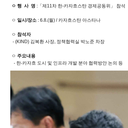
ㅇ 행 사 명
:「제11차 한-카자흐스탄 경제공동위」 참석
ㅇ
일시/장소
: 6.8.(월) / 카자흐스탄 아스타나
ㅇ
참석자
- (KIND) 김복환 사장, 정책협력실 박노준 차장
ㅇ
주요내용
- 한-카자흐 도시 및 인프라 개발 분야 협력방안 논의 등