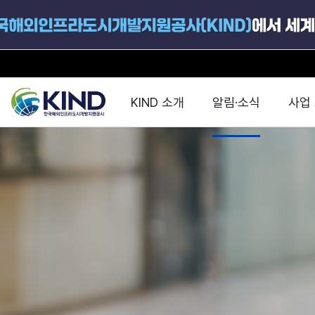
KIND 소개
알림·소식
사업
지원공고
국가별 PPP
공사개요
해외 인프라협력센터 및
진출가이드
운영
지원사업
설립목적
PPP 동향 및
해외 PPP동향 · 정책 
중소·중견기업 지원
연혁
진출전략
정책사업
비전 및 미션
해외진출 지원
사업분야
해외인프라도시개발
맞춤형 지원상담
사업모델
타당성조사(F/S)
제안서작성