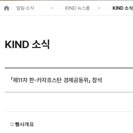
K-City Network
알림·소식
KIND 뉴스룸
KIND 소식
EIPP
국제감축사업 타당
KIND 소개
공지사항
KIND 소식
알림·소식
KIND 뉴스룸
보도자료
국제협력
KIND 소식
사업 소개
채용정보
뉴스레터
프로젝트 소개
브로슈어 ·
정보공개
홍보영상
고객참여
카드뉴스
「제11차 한-카자흐스탄 경제공동위」 참석
□ 행사개요