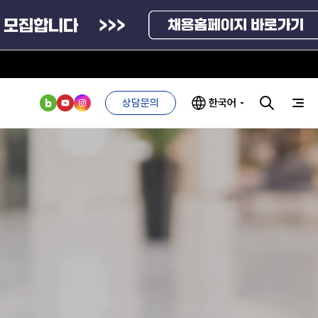
상담문의
한국어
부처 및
ESG 경영전략
인사·채용비리
관기관
신고
관리
ESG 추진체계
외기관
안심변호사
ESG 경영 선언문
익명제보시스템
구기관
1단계
(부패알리오)
환경경영방침
계자료
2단계
청탁금지법
고객서비스헌장
위반신고
ESG 추진실적
부패방지법
프라해외수출지원펀드
의견수렴
위반신고