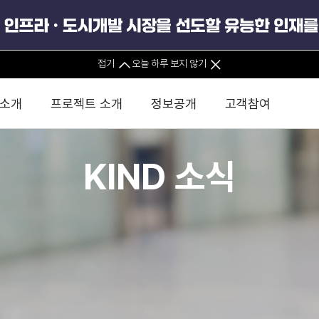
접기
오늘 하루 보지 않기
 소개
프로젝트 소개
정보공개
고객참여
KIND 소식
 사무소
경영진 소개
KIND 소식
전체사업
팀코리아 구성 및 사업제안
경영공시
윤리헌장
직접투자
정부
유
조직도 및 연락처
보도자료
직접투자사업
금융자문
기타
인권경영헌장
정책펀드 
분석
국
글로벌 네트워크
뉴스레터
정책펀드사업
실천서약
연
PIS 
브로슈어 · 리플렛
F/S 지원사업
이행지침
통
PIS 
홍보영상
KCN 및 EIPP 사업
인권경영 게시판
사업
GIF
카드뉴스
녹색인