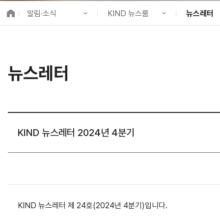
K-City Network
알림·소식
KIND 뉴스룸
뉴스레터
EIPP
국제감축사업 타당
KIND 소개
공지사항
KIND 소식
알림·소식
KIND 뉴스룸
보도자료
국제협력
뉴스레터
사업 소개
채용정보
뉴스레터
프로젝트 소개
브로슈어 ·
정보공개
홍보영상
고객참여
카드뉴스
KIND 뉴스레터 2024년 4분기
KIND 뉴스레터 제 24호(2024년 4분기)입니다.