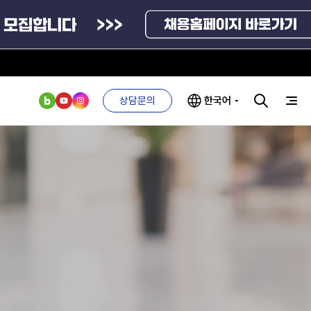
상담문의
한국어
부처 및
ESG 경영전략
인사·채용비리
관기관
신고
관리
ESG 추진체계
외기관
안심변호사
ESG 경영 선언문
익명제보시스템
구기관
1단계
(부패알리오)
환경경영방침
계자료
2단계
청탁금지법
고객서비스헌장
위반신고
ESG 추진실적
부패방지법
프라해외수출지원펀드
의견수렴
위반신고