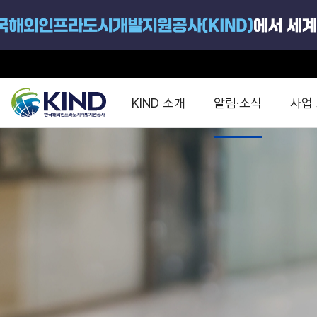
KIND 소개
알림·소식
사업
지원공고
국가별 PPP
공사개요
해외 인프라협력센터 및
진출가이드
운영
지원사업
설립목적
PPP 동향 및
해외 PPP동향 · 정책 
중소·중견기업 지원
연혁
진출전략
정책사업
비전 및 미션
해외진출 지원
사업분야
해외인프라도시개발
맞춤형 지원상담
사업모델
타당성조사(F/S)
제안서작성