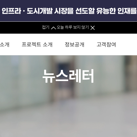
접기
오늘 하루 보지 않기
 소개
프로젝트 소개
정보공개
고객참여
뉴스레터
 사무소
경영진 소개
KIND 소식
전체사업
팀코리아 구성 및 사업제안
경영공시
윤리헌장
직접투자
정부
유
조직도 및 연락처
보도자료
직접투자사업
금융자문
기타
인권경영헌장
정책펀드 
분석
국
글로벌 네트워크
뉴스레터
정책펀드사업
실천서약
연
PIS 
브로슈어 · 리플렛
F/S 지원사업
이행지침
통
PIS 
홍보영상
KCN 및 EIPP 사업
인권경영 게시판
사업
GIF
카드뉴스
녹색인