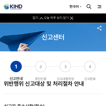
한국어
접기
오늘 하루 보지 않기
신고센터
1
2
3
4
신고안내
본인인증
신고내용작성
신고완료
위반행위 신고대상 및 처리절차 안내